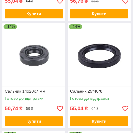
55,04
56,76
₴
₴
64 ₴
66 ₴
Купити
Купити
–14%
–14%
Сальник 14x28x7 мм
Сальник 25*40*8
Готово до відправки
Готово до відправки
50,74
55,04
₴
₴
59 ₴
64 ₴
Купити
Купити