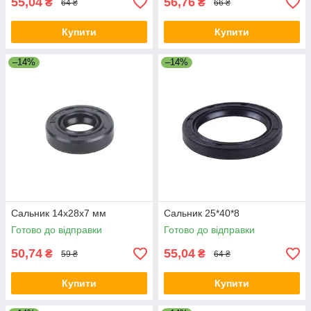
55,04
56,76
₴
₴
64 ₴
66 ₴
Купити
Купити
–14%
–14%
Сальник 14x28x7 мм
Сальник 25*40*8
Готово до відправки
Готово до відправки
50,74
55,04
₴
₴
59 ₴
64 ₴
Купити
Купити