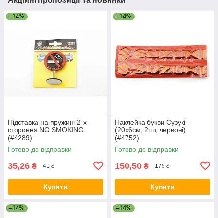
Акційні пропозиції та новинки
–14%
–14%
Підставка на пружині 2-х
Наклейка букви Сузукі
стороння NO SMOKING
(20х6см, 2шт, червоні)
(#4289)
(#4752)
Готово до відправки
Готово до відправки
35,26
150,50
₴
₴
41 ₴
175 ₴
Купити
Купити
–14%
–14%