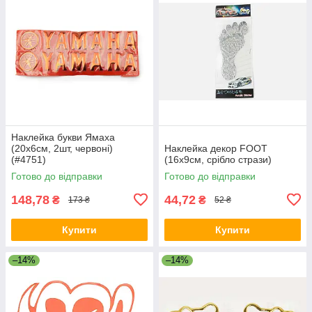
Наклейка букви Ямаха
(20х6см, 2шт, червоні)
Наклейка декор FOOT
(#4751)
(16x9см, срібло стрази)
Готово до відправки
Готово до відправки
148,78
44,72
₴
₴
173 ₴
52 ₴
Купити
Купити
–14%
–14%