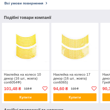
Всі умови повернення
Подібні товари компанії
Наклейка на колесо 10
Наклейка на колесо 17
Накл
декор (16 шт., жовта)
декор (16 шт., жовта)
деко
con6054Ф)
con6065)
Грей
101,48
94,60
90,
₴
₴
118 ₴
110 ₴
Купити
Купити