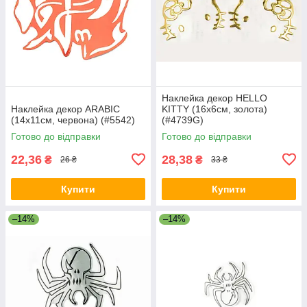
Наклейка декор HELLO
Наклейка декор ARABIC
KITTY (16x6см, золота)
(14х11см, червона) (#5542)
(#4739G)
Готово до відправки
Готово до відправки
22,36
28,38
₴
₴
26 ₴
33 ₴
Купити
Купити
–14%
–14%