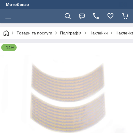
Мотобензо
Товари та послуги
Поліграфія
Наклейки
Наклейка
–14%