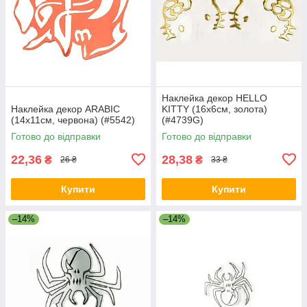
Наклейка декор HELLO
Наклейка декор ARABIC
KITTY (16x6см, золота)
(14х11см, червона) (#5542)
(#4739G)
Готово до відправки
Готово до відправки
22,36
28,38
₴
₴
26 ₴
33 ₴
Купити
Купити
–14%
–14%