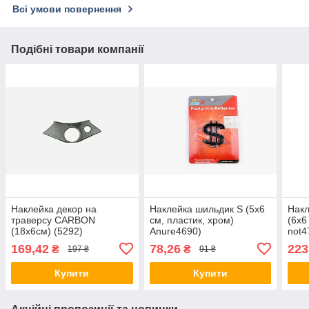
Всі умови повернення
Подібні товари компанії
Наклейка декор на
Наклейка шильдик S (5x6
Накл
траверсу CARBON
см, пластик, хром)
(6х6
(18х6см) (5292)
Anure4690)
not4
169,42
78,26
223
₴
₴
197 ₴
91 ₴
Купити
Купити