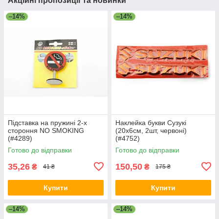
Акційні пропозиції та новинки
–14%
–14%
Підставка на пружині 2-х
Наклейка букви Сузукі
стороння NO SMOKING
(20х6см, 2шт, червоні)
(#4289)
(#4752)
Готово до відправки
Готово до відправки
35,26
150,50
₴
₴
41 ₴
175 ₴
Купити
Купити
–14%
–14%