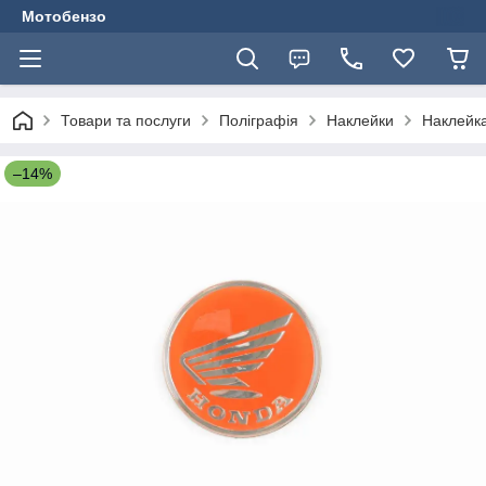
Мотобензо
Товари та послуги
Поліграфія
Наклейки
Наклейка
–14%