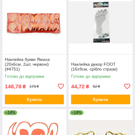
Наклейка букви Ямаха
(20х6см, 2шт, червоні)
Наклейка декор FOOT
(#4751)
(16x9см, срібло стрази)
Готово до відправки
Готово до відправки
148,78
44,72
₴
₴
173 ₴
52 ₴
Купити
Купити
–14%
–14%