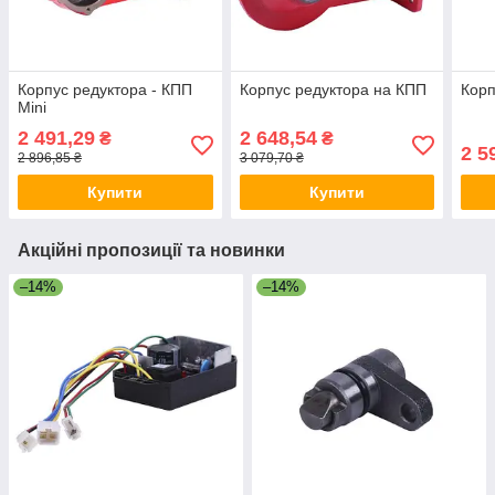
Корпус редуктора - КПП
Корпус редуктора на КПП
Корп
Mini
2 491,29
2 648,54
₴
₴
2 5
2 896,85 ₴
3 079,70 ₴
Купити
Купити
Акційні пропозиції та новинки
–14%
–14%