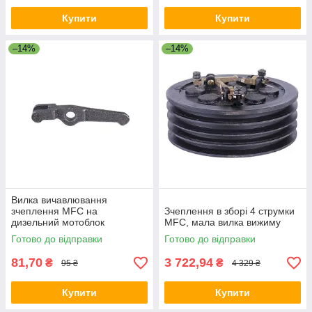
Купити
Купити
–14%
–14%
Вилка вичавлювання
зчеплення MFC на
Зчеплення в зборі 4 струмки
дизельний мотоблок
MFC, мала вилка вижиму
Готово до відправки
Готово до відправки
81,70
3 722,94
₴
₴
95 ₴
4 329 ₴
Купити
Купити