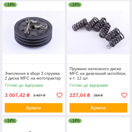
–14%
–14%
Пружини натискного диска
Зчеплення в зборі 3 струмка
MFC на дизельний мотоблок,
2 диска MFC на мототрактор
к-т: 12 шт
Готово до відправки
Готово до відправки
3 007,42
227,04
₴
₴
3 497 ₴
264 ₴
Купити
Купити
–14%
–14%