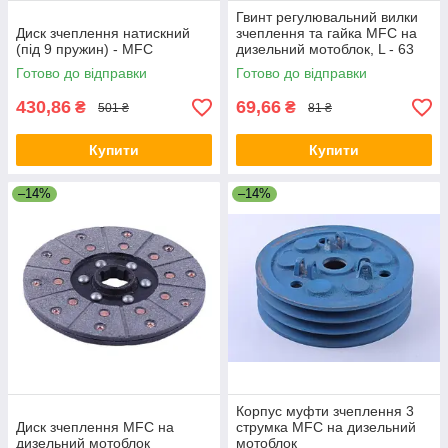
Гвинт регулювальний вилки
Диск зчеплення натискний
зчеплення та гайка MFC на
(під 9 пружин) - MFC
дизельний мотоблок, L - 63
мм, різьблення - М8
Готово до відправки
Готово до відправки
430,86
69,66
₴
₴
501 ₴
81 ₴
Купити
Купити
–14%
–14%
Корпус муфти зчеплення 3
Диск зчеплення MFC на
струмка MFC на дизельний
дизельний мотоблок
мотоблок