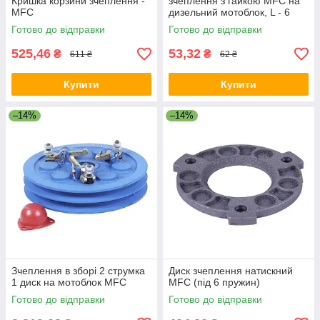
Кришка корзини зчеплення -
зчеплення з гайкою MFC на
MFC
дизельний мотоблок, L - 6
5мм, різьблення - М8
Готово до відправки
Готово до відправки
525,46
53,32
₴
₴
611 ₴
62 ₴
Купити
Купити
–14%
–14%
Зчеплення в зборі 2 струмка
Диск зчеплення натискний
1 диск на мотоблок MFC
MFC (під 6 пружин)
Готово до відправки
Готово до відправки