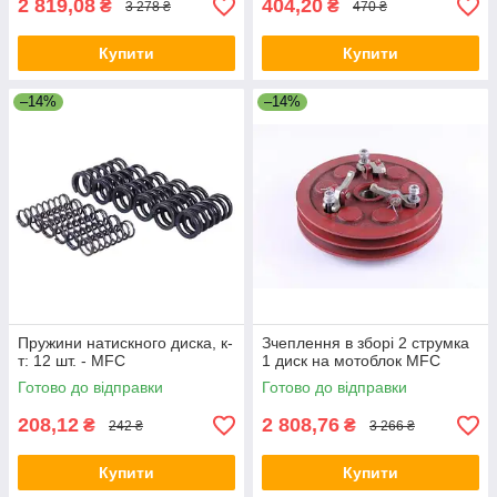
2 819,08
404,20
₴
₴
3 278 ₴
470 ₴
Купити
Купити
–14%
–14%
Пружини натискного диска, к-
Зчеплення в зборі 2 струмка
т: 12 шт. - MFC
1 диск на мотоблок MFC
Готово до відправки
Готово до відправки
208,12
2 808,76
₴
₴
242 ₴
3 266 ₴
Купити
Купити