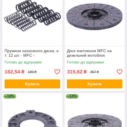
Пружини натискного диска, к-
Диск зчеплення MFC на
т: 12 шт. - MFC -
дизельний мотоблок
Готово до відправки
Готово до відправки
162,54
315,62
₴
₴
189 ₴
367 ₴
Купити
Купити
–14%
–14%