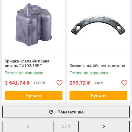
Кришка клапанів права
дизель 2V192/195F
Замкова шайба вентилятора
Готово до відправки
Готово до відправки
1 641,74
259,72
₴
₴
1 909 ₴
302 ₴
Купити
Купити
Показати ще
1
/ 2