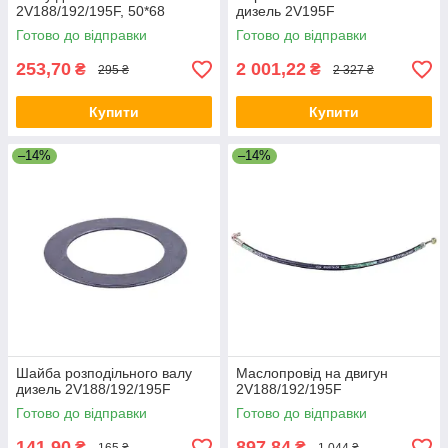
2V188/192/195F, 50*68
дизель 2V195F
Готово до відправки
Готово до відправки
253,70
2 001,22
₴
₴
295 ₴
2 327 ₴
Купити
Купити
–14%
–14%
Шайба розподільного валу
Маслопровід на двигун
дизель 2V188/192/195F
2V188/192/195F
Готово до відправки
Готово до відправки
141,90
897,84
₴
₴
165 ₴
1 044 ₴