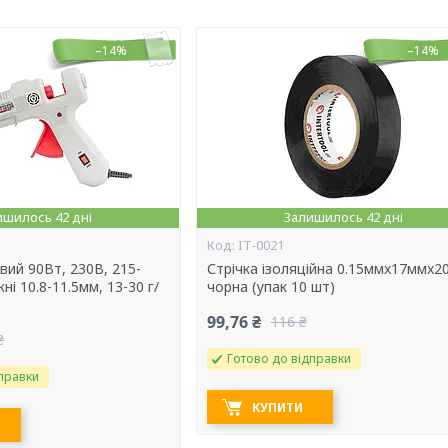
–14%
–14%
ишилось 42 дні
Залишилось 42 дні
IT-0021
вий 90Вт, 230В, 215-
Стрічка ізоляційна 0.15ммx17ммx2
ні 10.8-11.5мм, 13-30 г/
чорна (упак 10 шт)
99,76 ₴
116 ₴
₴
Готово до відправки
правки
КУПИТИ