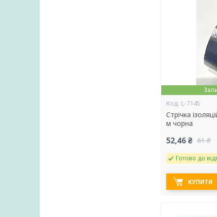
Зал
L-7145
Стрічка ізоляці
м чорна
52,46 ₴
61 ₴
Готово до від
КУПИТИ