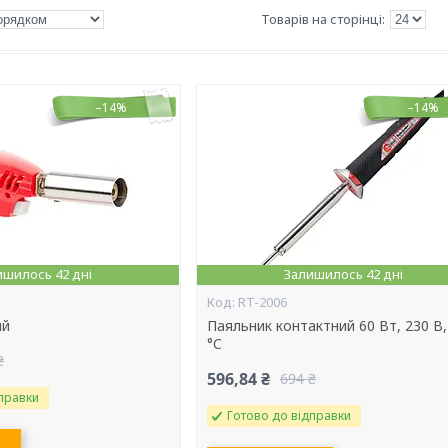
–14%
–14%
ишилось 42 дні
Залишилось 42 дні
RT-2006
ий
Паяльник контактний 60 Вт, 230 В,
°C
₴
596,84 ₴
694 ₴
правки
Готово до відправки