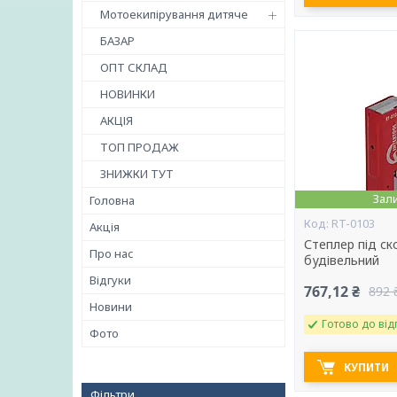
Мотоекипірування дитяче
БАЗАР
ОПТ СКЛАД
НОВИНКИ
АКЦІЯ
ТОП ПРОДАЖ
ЗНИЖКИ ТУТ
Зал
Головна
RT-0103
Акція
Степлер під ск
Про нас
будівельний
Відгуки
767,12 ₴
892 
Новини
Готово до від
Фото
КУПИТИ
Фільтри