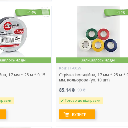
–14%
–14%
ишилось 42 дні
Залишилось 42 дні
IT-0029
йна, 17 мм * 25 м * 0,15
Стрічка ізоляційна, 17 мм * 25 м * 
мм, кольорова (уп. 10 шт)
85,14 ₴
99 ₴
правки
Готово до відправки
КУПИТИ