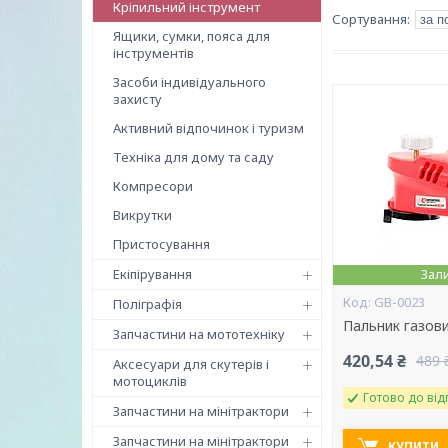
Кріпильний інструмент
Ящики, сумки, пояса для
інструментів
Засоби індивідуального
захисту
Активний відпочинок і туризм
Техніка для дому та саду
Компресори
Викрутки
Пристосування
Екіпірування
Зал
GB-0023
Поліграфія
Пальник газов
Запчастини на мототехніку
420,54 ₴
489 
Аксесуари для скутерів і
мотоциклів
Готово до від
Запчастини на мінітрактори
Запчастини на мінітрактори
КУПИТИ