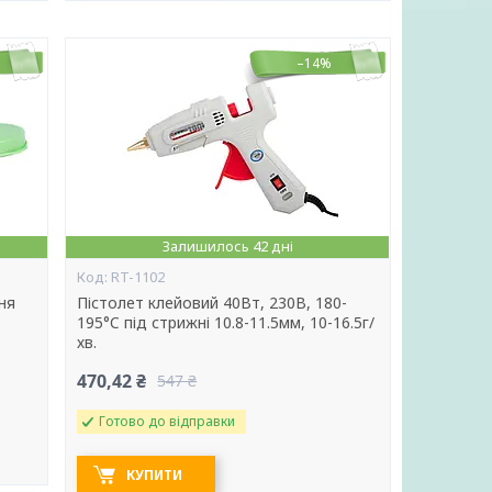
–14%
Залишилось 42 дні
RT-1102
ня
Пістолет клейовий 40Вт, 230В, 180-
195°C під стрижні 10.8-11.5мм, 10-16.5г/
хв.
470,42 ₴
547 ₴
Готово до відправки
КУПИТИ