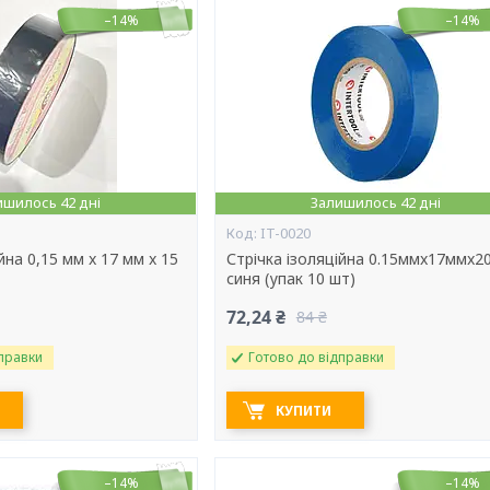
–14%
–14%
ишилось 42 дні
Залишилось 42 дні
IT-0020
йна 0,15 мм x 17 мм x 15
Стрічка ізоляційна 0.15ммx17ммx2
синя (упак 10 шт)
72,24 ₴
84 ₴
правки
Готово до відправки
КУПИТИ
–14%
–14%