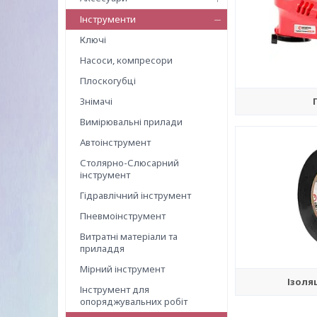
Інструменти
Ключі
Насоси, компресори
Плоскогубці
Знімачі
Вимірювальні прилади
Автоінструмент
Столярно-Слюсарний
інструмент
Гідравлічний інструмент
Пневмоінструмент
Витратні матеріали та
приладдя
Мірний інструмент
Ізоля
Інструмент для
опоряджувальних робіт