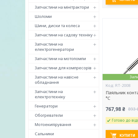
Запчастини на мінітрактори
Шоломи
Шини, диски та колеса
Запчастини на садову техніку
Запчастини на
електрогенератори
Запчастини на мотопомпи
Запчастини для компресорів
Зал
Запчастини на навісне
обладнання
RT-2008
Запчастини на
Паяльник конта
електротехніку
°С
Генератори
767,98 ₴
893 
Обогреватели
Готово до від
Мотоекипірування
Сальники
КУПИТИ