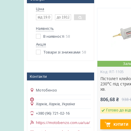
Ціна
Наявність
В наявності
58
Акція
Товари зі знижками
58
Зал
RT-1105
Контакти
Пістолет клейо
230°C під стриж
хв.
Мотобензо
806,68 ₴
938 
Харків, Харків, Україна
Готово до від
+380 (96) 721-02-16
https://motobenzo.com.ua/ua/
КУПИТИ