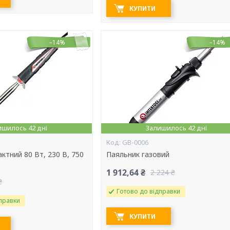
КУПИТИ
–14%
–14%
ишилось 42 дні
Залишилось 42 дні
GB-0006
ктний 80 Вт, 230 В, 750
Паяльник газовий
1 912,64 ₴
2 224 ₴
₴
Готово до відправки
правки
КУПИТИ