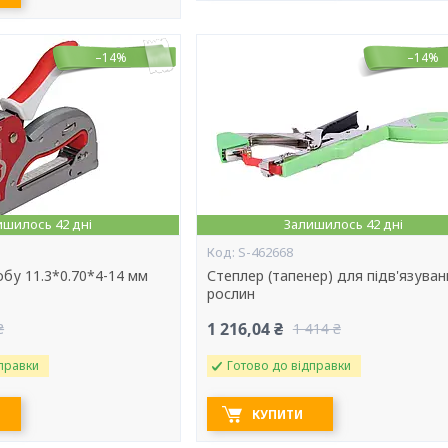
–14%
–14%
ишилось 42 дні
Залишилось 42 дні
S-462668
обу 11.3*0.70*4-14 мм
Степлер (тапенер) для підв'язуван
рослин
1 216,04 ₴
₴
1 414 ₴
правки
Готово до відправки
КУПИТИ