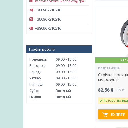
motobenzomukachevo@gmail.com
+380967210216
+380967210216
+380967210216
Графік роботи
Понеділок
09:00
18:00
Зал
Вівторок
09:00
18:00
IT-0026
Середа
09:00
18:00
Стрічка ізоляці
Четвер
09:00
18:00
мм, чорна
Пʼятниця
09:00
15:00
82,56 ₴
96 ₴
Субота
Вихідний
Неділя
Вихідний
Готово до від
КУПИТИ