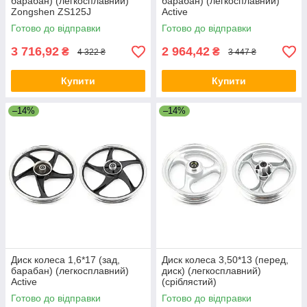
барабан) (легкосплавний)
барабан) (легкосплавний)
Zongshen ZS125J
Active
Готово до відправки
Готово до відправки
3 716,92
2 964,42
₴
₴
4 322 ₴
3 447 ₴
Купити
Купити
–14%
–14%
Диск колеса 1,6*17 (зад,
Диск колеса 3,50*13 (перед,
барабан) (легкосплавний)
диск) (легкосплавний)
Active
(сріблястий)
Готово до відправки
Готово до відправки