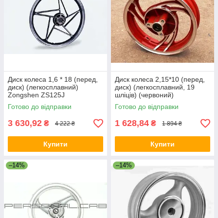
Диск колеса 1,6 * 18 (перед,
Диск колеса 2,15*10 (перед,
диск) (легкосплавний)
диск) (легкосплавний, 19
Zongshen ZS125J
шліців) (червоний)
Готово до відправки
Готово до відправки
3 630,92
1 628,84
₴
₴
4 222 ₴
1 894 ₴
Купити
Купити
–14%
–14%