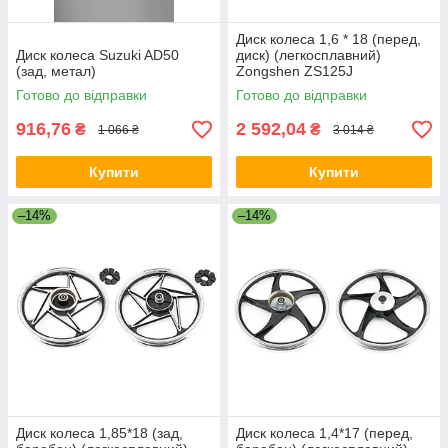
Диск колеса 1,6 * 18 (перед,
Диск колеса Suzuki AD50
диск) (легкосплавний)
(зад, метал)
Zongshen ZS125J
Готово до відправки
Готово до відправки
916,76
2 592,04
₴
₴
1 066 ₴
3 014 ₴
Купити
Купити
–14%
–14%
Диск колеса 1,85*18 (зад,
Диск колеса 1,4*17 (перед,