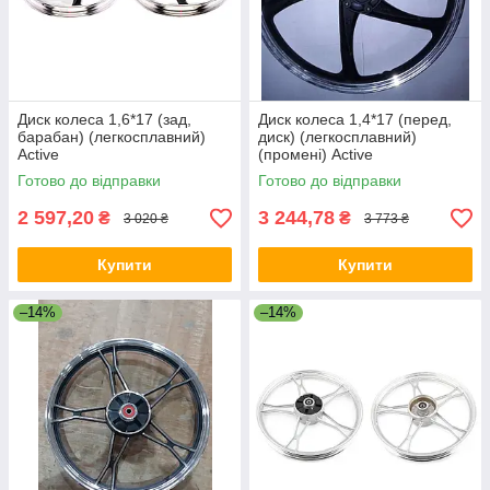
Диск колеса 1,6*17 (зад,
Диск колеса 1,4*17 (перед,
барабан) (легкосплавний)
диск) (легкосплавний)
Active
(промені) Active
Готово до відправки
Готово до відправки
2 597,20
3 244,78
₴
₴
3 020 ₴
3 773 ₴
Купити
Купити
–14%
–14%