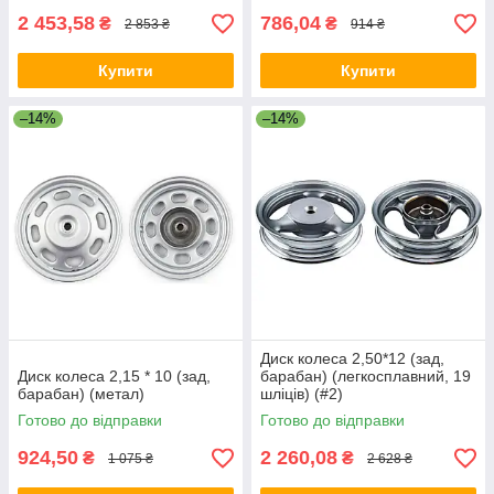
2 453,58
786,04
₴
₴
2 853 ₴
914 ₴
Купити
Купити
–14%
–14%
Диск колеса 2,50*12 (зад,
Диск колеса 2,15 * 10 (зад,
барабан) (легкосплавний, 19
барабан) (метал)
шліців) (#2)
Готово до відправки
Готово до відправки
924,50
2 260,08
₴
₴
1 075 ₴
2 628 ₴