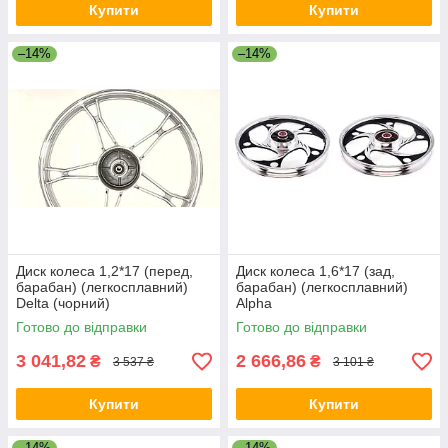
Купити
Купити
–14%
–14%
Диск колеса 1,2*17 (перед,
Диск колеса 1,6*17 (зад,
барабан) (легкосплавний)
барабан) (легкосплавний)
Delta (чорний)
Alpha
Готово до відправки
Готово до відправки
3 041,82
2 666,86
₴
₴
3 537 ₴
3 101 ₴
Купити
Купити
–14%
–14%