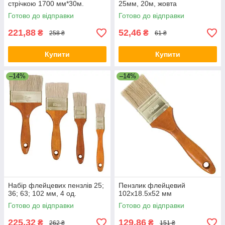
стрічкою 1700 мм*30м.
25мм, 20м, жовта
Готово до відправки
Готово до відправки
221,88
52,46
₴
₴
258 ₴
61 ₴
Купити
Купити
–14%
–14%
Набір флейцевих пензлів 25;
Пензлик флейцевий
36; 63; 102 мм, 4 од.
102x18.5x52 мм
Готово до відправки
Готово до відправки
225,32
129,86
₴
₴
262 ₴
151 ₴