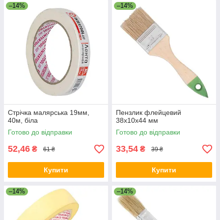
–14%
–14%
Стрічка малярська 19мм,
Пензлик флейцевий
40м, біла
38x10x44 мм
Готово до відправки
Готово до відправки
52,46
33,54
₴
₴
61 ₴
39 ₴
Купити
Купити
–14%
–14%