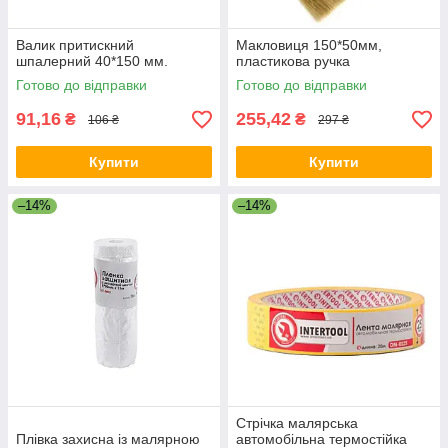
Валик притискний
Макловиця 150*50мм,
шпалерний 40*150 мм.
пластикова ручка
Готово до відправки
Готово до відправки
91,16
255,42
₴
₴
106 ₴
297 ₴
Купити
Купити
–14%
–14%
Стрічка малярська
Плівка захисна із малярною
автомобільна термостійка