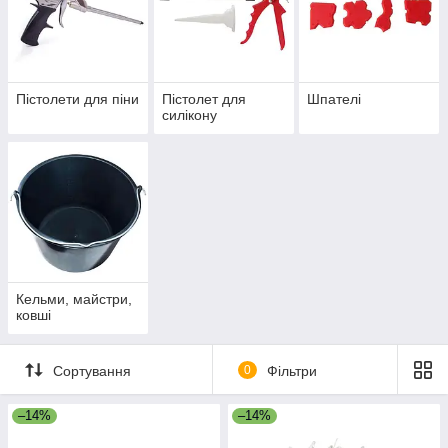
Пістолети для піни
Пістолет для
Шпателі
силікону
Кельми, майстри,
ковші
Сортування
0
Фільтри
–14%
–14%