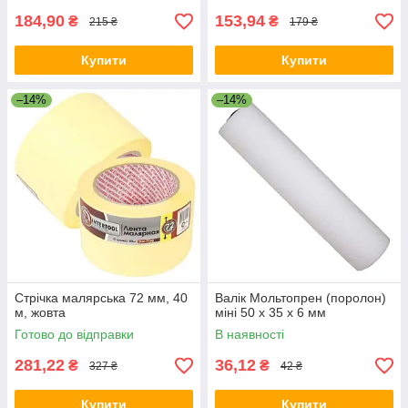
184,90
153,94
₴
₴
215 ₴
179 ₴
Купити
Купити
–14%
–14%
Стрічка малярська 72 мм, 40
Валік Мольтопрен (поролон)
м, жовта
міні 50 x 35 x 6 мм
Готово до відправки
В наявності
281,22
36,12
₴
₴
327 ₴
42 ₴
Купити
Купити