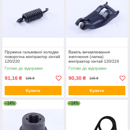
Пружина гальмівної колодки
Важіль вичавлювання
поворотна мінітрактор хінтай
зчеплення (лапка)
120/220
мінітрактор хінтай 120/224
Готово до відправки
Готово до відправки
91,16
90,30
₴
₴
106 ₴
105 ₴
Купити
Купити
–14%
–14%