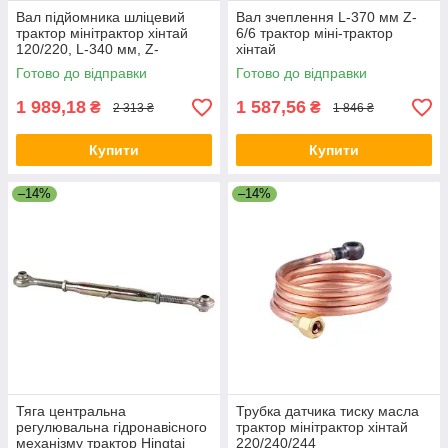
Вал підйомника шліцевий
Вал зчеплення L-370 мм Z-
трактор мінітрактор хінтай
6/6 трактор міні-трактор
120/220, L-340 мм, Z-
хінтай
27/31/27
Готово до відправки
Готово до відправки
1 989,18
1 587,56
₴
₴
2 313 ₴
1 846 ₴
Купити
Купити
–14%
–14%
Тяга центральна
Трубка датчика тиску масла
регулювальна гідронавісного
трактор мінітрактор хінтай
механізму трактор Hingtai
220/240/244