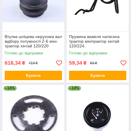
Втулка шліцева нерухома вал
Пружина важеля натискна
відбору потужності Z-6 міні-
трактор мінітрактор хінтай
трактор хінтай 120/220
120/224,
Готово до відправки
Готово до відправки
618,34
59,34
₴
₴
719 ₴
69 ₴
Купити
Купити
–14%
–14%