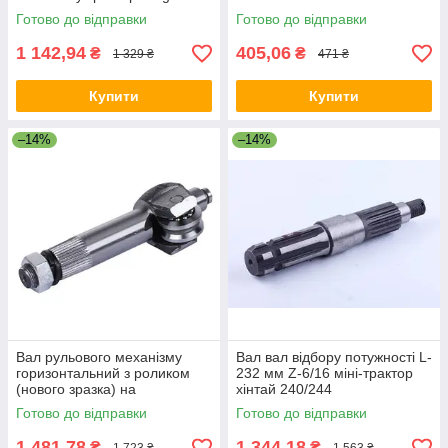
Готово до відправки
Готово до відправки
1 142,94
405,06
₴
₴
1 329 ₴
471 ₴
Купити
Купити
–14%
–14%
Вал рульового механізму
Вал вал відбору потужності L-
горизонтальний з роликом
232 мм Z-6/16 міні-трактор
(нового зразка) на
хінтай 240/244
мінітрактор мінітрактор хінтай
Готово до відправки
Готово до відправки
1 481,78
1 344,18
₴
₴
1 723 ₴
1 563 ₴