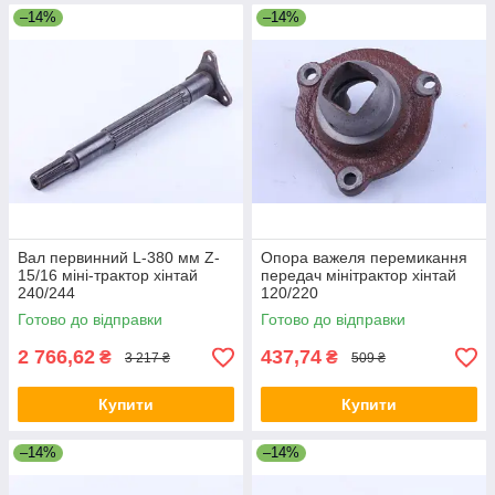
–14%
–14%
Вал первинний L-380 мм Z-
Опора важеля перемикання
15/16 міні-трактор хінтай
передач мінітрактор хінтай
240/244
120/220
Готово до відправки
Готово до відправки
2 766,62
437,74
₴
₴
3 217 ₴
509 ₴
Купити
Купити
–14%
–14%