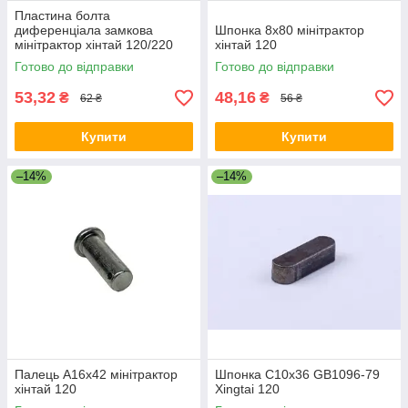
Пластина болта
диференціала замкова
Шпонка 8х80 мінітрактор
мінітрактор хінтай 120/220
хінтай 120
Готово до відправки
Готово до відправки
53,32
48,16
₴
₴
62 ₴
56 ₴
Купити
Купити
–14%
–14%
Палець А16х42 мінітрактор
Шпонка С10х36 GB1096-79
хінтай 120
Хingtai 120