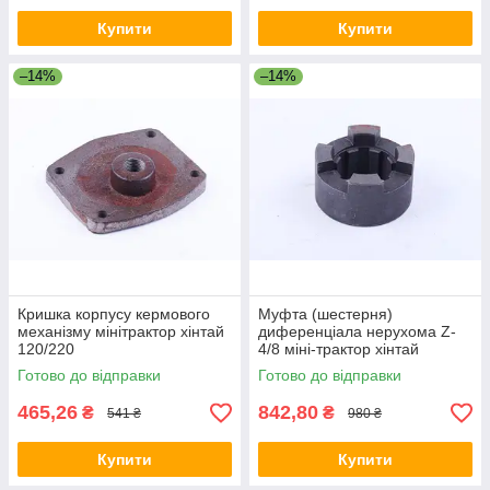
Купити
Купити
–14%
–14%
Кришка корпусу кермового
Муфта (шестерня)
механізму мінітрактор хінтай
диференціала нерухома Z-
120/220
4/8 міні-трактор хінтай
224/244
Готово до відправки
Готово до відправки
465,26
842,80
₴
₴
541 ₴
980 ₴
Купити
Купити