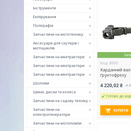
Інструменти
Екіпірування
Поліграфія
Запчастини на мототехніку
Аксесуари для скутерів і
мотоциклів
Зал
Запчастини на мінітрактори
8930
Запчастини на мінітрактори
Карданний вал 
Запчастини на мінітрактори
ґрунтофрезу
Шоломи
4 220,02 ₴
4 
Шини, диски та колеса
Готово до від
Запчастини на садову техніку
Запчастини на
КУПИТИ
електрогенератори
Запчастини на мотопомпи