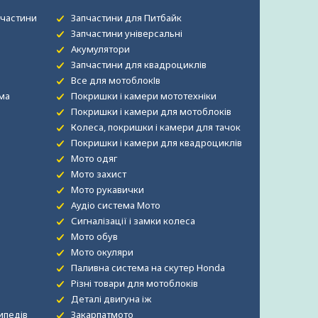
пчастини
Запчастини для Питбайк
Запчастини універсальні
Акумулятори
Запчастини для квадроциклів
Все для мотоблокІв
рма
Покришки і камери мототехніки
Покришки і камери для мотоблоків
Колеса, покришки і камери для тачок
Покришки і камери для квадроциклів
Мото одяг
Мото захист
Мото рукавички
Аудіо система Мото
Сигналізації і замки колеса
Мото обув
Мото окуляри
Паливна система на скутер Honda
Різні товари для мотоблоків
Деталі двигуна іж
ипедів
Закарпатмото