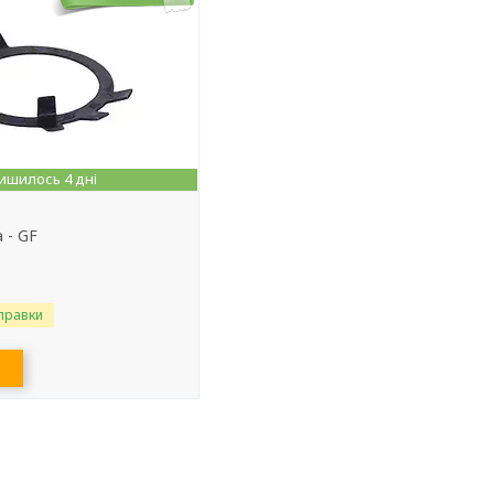
ишилось 4 дні
 - GF
правки