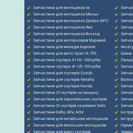
Запчастини для мотоцикла іж
Запча
Запчастини для мотоцикла Мінськ
Запча
Запчастини для мотоцикла Дніпро (МТ)
Запча
Запчастини для мотоцикла Ява
Запча
Запчастини для мотоцикла Восход
Запчас
Запчастини для моторолерів Муравей
Запча
Запчастини для мопедів Карпати
Аксесу
Запчастини для мото Урал і К-750
Шини 
Запчастини скутера 4 т 50 -100 кубів
Ланцю
Запчастини скутера 4т 125-150 кубів
Запча
Запчастини для скутерів Suzuki
Запча
Запчастини для скутерів Yamaha
Волосі
Запчастини для скутерів Honda
Запча
Запчастини 2т скутерів на ланцюгу
Запчас
Запчастини для європейських скутерів
Запча
Запчастини 2т скутерів на ремені Stels
Запча
Запчастини Delta, Alfa, Activ
Інстру
Запчастини для китайських мотоциклів
Інстру
Запчастини для японських мотоциклів
Гермет
Запчастини для максі скутерів
Знімач