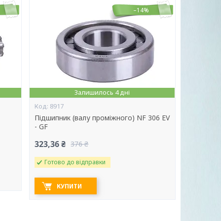
–14%
Залишилось 4 дні
8917
Підшипник (валу проміжного) NF 306 EV
- GF
323,36 ₴
376 ₴
Готово до відправки
КУПИТИ