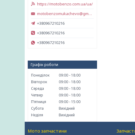
https://motobenzo.com.ua/ua/
motobenzomukachevo@gmail.com
+380967210216
+380967210216
+380967210216
Графік роботи
Понеділок
09:00
18:00
Вівторок
09:00
18:00
Середа
09:00
18:00
Четвер
09:00
18:00
Пʼятниця
09:00
15:00
Субота
Вихідний
Неділя
Вихідний
Мото запчастини
Запчаст