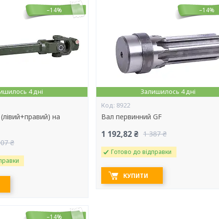
–14%
–14%
ишилось 4 дні
Залишилось 4 дні
8922
(лівий+правий) на
Вал первинний GF
1 192,82 ₴
1 387 ₴
907 ₴
Готово до відправки
правки
КУПИТИ
–14%