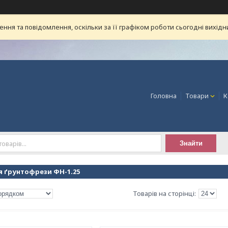
ня та повідомлення, оскільки за її графіком роботи сьогодні вихід
Головна
Товари
К
Знайти
я ґрунтофрези ФН-1.25