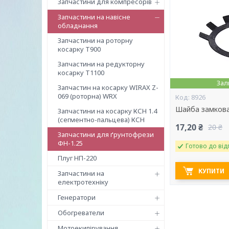
Запчастини для компресорів
Запчастини на навісне
обладнання
Запчастини на роторну
косарку Т900
Запчастини на редукторну
косарку Т1100
Зал
Запчастин на косарку WIRAX Z-
069 (роторна) WRX
8926
Шайба замкова
Запчастини на косарку КСН 1.4
(сегментно-пальцева) КСН
17,20 ₴
20 ₴
Запчастини для ґрунтофрези
ФН-1.25
Готово до від
Плуг НП-220
КУПИТИ
Запчастини на
електротехніку
Генератори
Обогреватели
Мотоекипірування