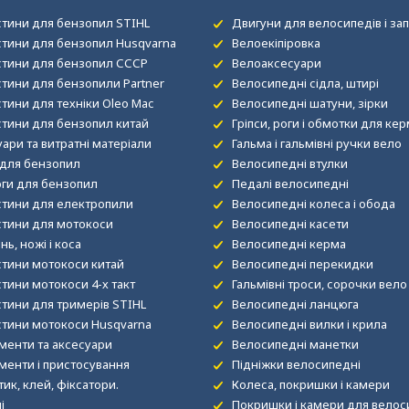
стини для бензопил STIHL
Двигуни для велосипедів і за
стини для бензопил Husqvarna
Велоекіпіровка
стини для бензопил СССР
Велоаксесуари
стини для бензопили Partner
Велосипедні сідла, штирі
тини для техніки Oleo Mac
Велосипедні шатуни, зірки
стини для бензопил китай
Гріпси, роги і обмотки для ке
ари та витратні матеріали
Гальма і гальмівні ручки вело
для бензопил
Велосипедні втулки
ги для бензопил
Педалі велосипедні
стини для електропили
Велосипедні колеса і обода
стини для мотокоси
Велосипедні касети
нь, ножі і коса
Велосипедні керма
стини мотокоси китай
Велосипедні перекидки
тини мотокоси 4-х такт
Гальмівні троси, сорочки вело
стини для тримерів STIHL
Велосипедні ланцюга
стини мотокоси Husqvarna
Велосипедні вилки і крила
менти та аксесуари
Велосипедні манетки
менти і пристосування
Підніжки велосипедні
ик, клей, фіксатори.
Колеса, покришки і камери
і
Покришки і камери для велос