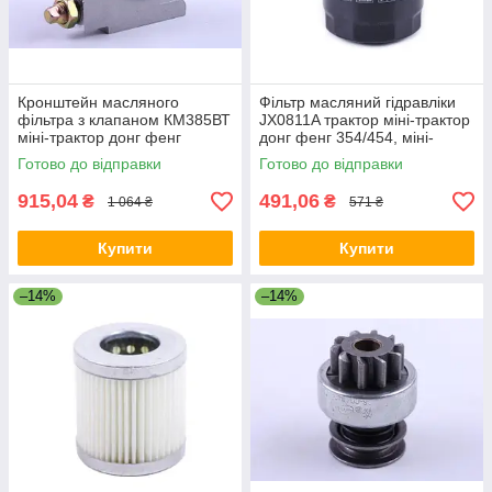
Кронштейн масляного
Фільтр масляний гідравліки
фільтра з клапаном КМ385ВТ
JX0811A трактор міні-трактор
міні-трактор донг фенг
донг фенг 354/454, міні-
240/244, міні-трактор донг
трактор джинма 804
Готово до відправки
Готово до відправки
фотон 240/244, міні-трактор
915,04
491,06
₴
₴
1 064 ₴
571 ₴
Купити
Купити
–14%
–14%