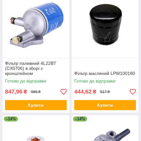
Фільтр паливний 4L22BT
(CX0706) в зборі з
кронштейном
Фільтр масляний LPW100180
Готово до відправки
Готово до відправки
847,96
444,62
₴
₴
986 ₴
517 ₴
Купити
Купити
–14%
–14%