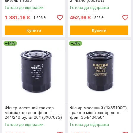
дизель TY395
244/240 (0809B1)
Готово до відправки
Готово до відправки
1 381,16
452,36
₴
₴
1 606 ₴
526 ₴
Купити
Купити
–14%
–14%
Фільтр масляний трактор
Фільтр масляний (JX85100C)
мінітрактор донг фенг
трактор міні-трактор донг
244/240 Булат 264 (JX0707S)
фенг 354/404/504
Готово до відправки
Готово до відправки