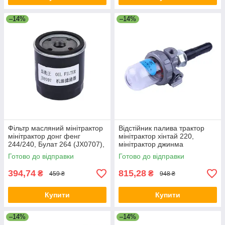
–14%
–14%
Фільтр масляний мінітрактор
Відстійник палива трактор
мінітрактор донг фенг
мінітрактор хінтай 220,
244/240, Булат 264 (JX0707),
мінітрактор джинма
різьблення М20
Готово до відправки
Готово до відправки
394,74
815,28
₴
₴
459 ₴
948 ₴
Купити
Купити
–14%
–14%