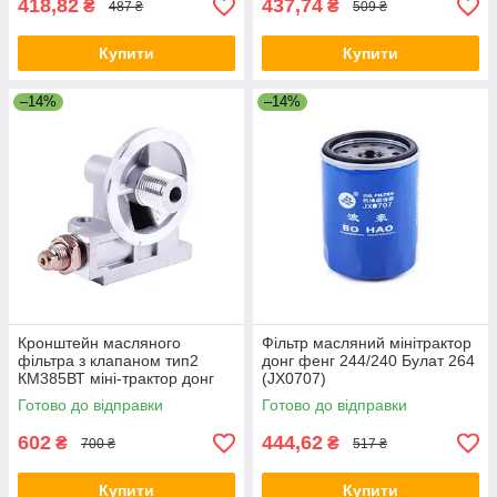
418,82
437,74
₴
₴
487 ₴
509 ₴
Купити
Купити
–14%
–14%
Кронштейн масляного
Фільтр масляний мінітрактор
фільтра з клапаном тип2
донг фенг 244/240 Булат 264
КМ385ВТ міні-трактор донг
(JX0707)
фенг 240/244, міні-трактор
Готово до відправки
Готово до відправки
донг фотон 240/244, міні-
трактор
602
444,62
₴
₴
700 ₴
517 ₴
Купити
Купити