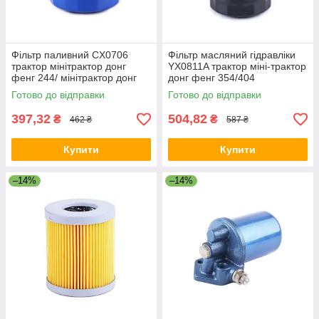
Фільтр паливний CX0706
Фільтр масляний гідравліки
трактор мінітрактор донг
YX0811A трактор міні-трактор
фенг 244/ мінітрактор донг
донг фенг 354/404
фотон 244/ ДТЗ 244
Готово до відправки
Готово до відправки
397,32
504,82
₴
₴
462 ₴
587 ₴
Купити
Купити
–14%
–14%