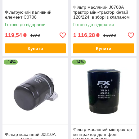
Фільтр масляний J0708A
Фільтруючий паливний
трактор міні-трактор хінтай
елемент С0708
120/224, в зборі з клапаном
Готово до відправки
Готово до відправки
119,54
1 116,28
₴
₴
139 ₴
1 298 ₴
Купити
Купити
–14%
–14%
Фільтр масляний мінітрактор
Фільтр масляний J0810A
мінітрактор донг фенг