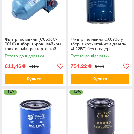
Фільтр паливний (C0506C-
Фільтр паливний CX0706 у
0010) в зборі з кронштейном
зборі з кронштейном дизель
трактор мінітрактор хінтай
4L22BT, без штуцерів
120/224 , зі штуцерами
Готово до відправки
Готово до відправки
611,46
754,22
₴
₴
711 ₴
877 ₴
Купити
Купити
–14%
–14%