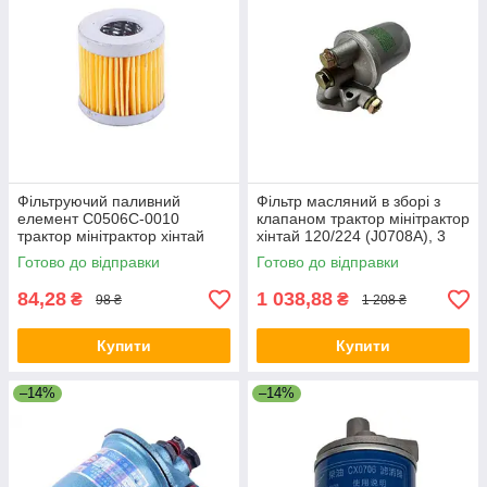
Фільтруючий паливний
Фільтр масляний в зборі з
елемент C0506C-0010
клапаном трактор мінітрактор
трактор мінітрактор хінтай
хінтай 120/224 (J0708A), 3
120/224
пробки
Готово до відправки
Готово до відправки
84,28
1 038,88
₴
₴
98 ₴
1 208 ₴
Купити
Купити
–14%
–14%