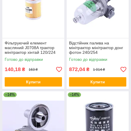
Фільтруючий елемент
Відстійник палива на
масляний J0708A трактор
мінітрактор мінітрактор донг
мінітрактор хінтай 120/224
фотон 240/254
Готово до відправки
Готово до відправки
140,18
872,04
₴
₴
163 ₴
1 014 ₴
Купити
Купити
–14%
–14%