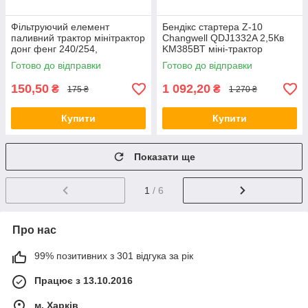
Фільтруючий елемент
Бендікс стартера Z-10
паливний трактор мінітрактор
Changwell QDJ1332A 2,5Кв
донг фенг 240/254,
KM385BT міні-трактор
внутрішній - 18.25/26.5 мм,
джинму 240/244
Готово до відправки
Готово до відправки
зовнішній - 53 мм
150,50
1 092,20
₴
₴
175 ₴
1 270 ₴
Купити
Купити
Показати ще
1
/ 6
Про нас
99% позитивних з 301 відгука за рік
Працює з 13.10.2016
м. Харків