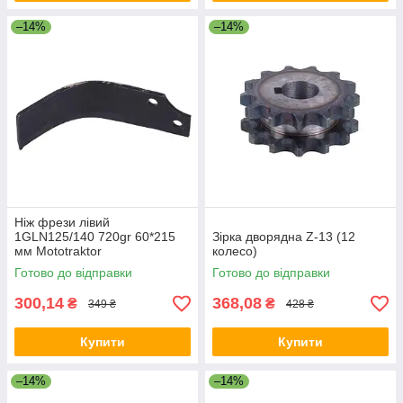
–14%
–14%
Ніж фрези лівий
1GLN125/140 720gr 60*215
Зірка дворядна Z-13 (12
мм Mototraktor
колесо)
Готово до відправки
Готово до відправки
300,14
368,08
₴
₴
349 ₴
428 ₴
Купити
Купити
–14%
–14%