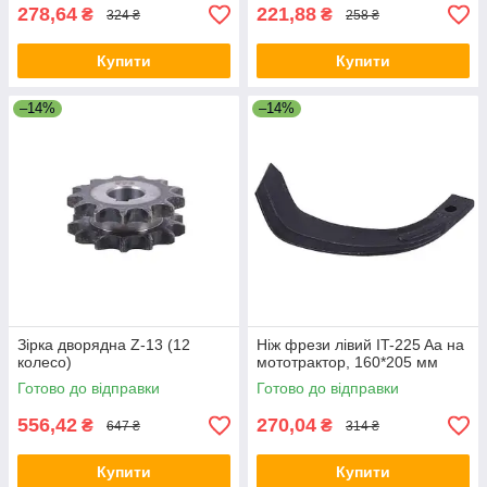
278,64
221,88
₴
₴
324 ₴
258 ₴
Купити
Купити
–14%
–14%
Зірка дворядна Z-13 (12
Ніж фрези лівий IT-225 Aa на
колесо)
мототрактор, 160*205 мм
Готово до відправки
Готово до відправки
556,42
270,04
₴
₴
647 ₴
314 ₴
Купити
Купити