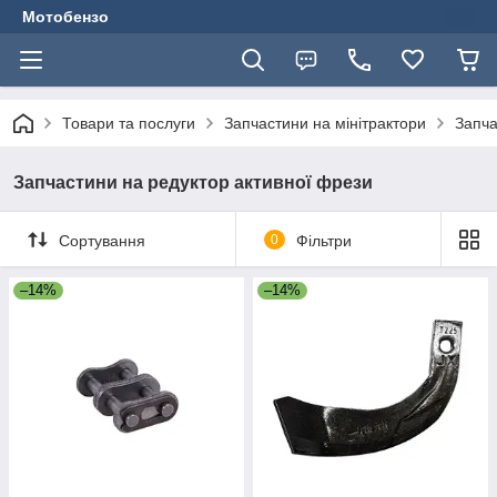
Мотобензо
Товари та послуги
Запчастини на мінітрактори
Запча
Запчастини на редуктор активної фрези
Сортування
0
Фільтри
–14%
–14%