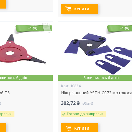
КУПИТИ
–14%
–14%
ишилось 6 днів
Залишилось 6 днів
10834
ий Т3
Ніж різальний YSTH-C072 мотокос
302,72 ₴
₴
352 ₴
правки
Готово до відправки
КУПИТИ