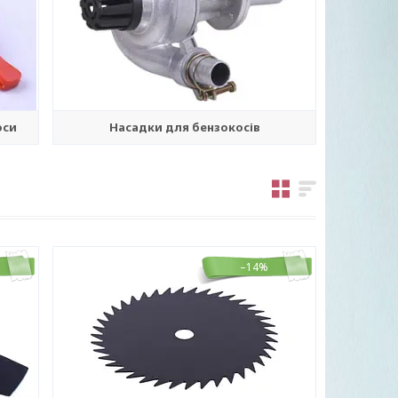
оси
Насадки для бензокосів
–14%