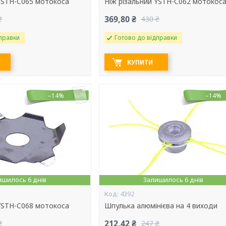
 YSTH-C065 мотокоса
Ніж різальний YSTH-C062 мотокос
369,80 ₴
₴
430 ₴
правки
Готово до відправки
КУПИТИ
–14%
–14%
ишилось 6 днів
Залишилось 6 днів
4392
 YSTH-C068 мотокоса
Шпулька алюмінієва на 4 виходи
212,42 ₴
₴
247 ₴