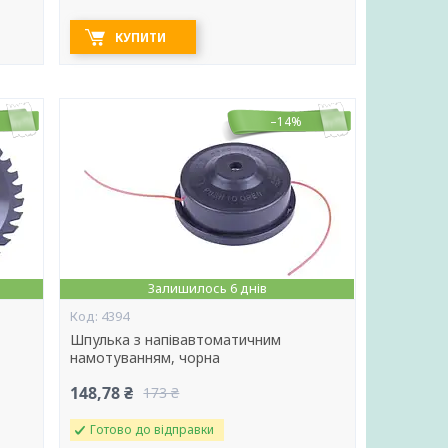
КУПИТИ
–14%
Залишилось 6 днів
4394
Шпулька з напівавтоматичним
намотуванням, чорна
148,78 ₴
173 ₴
Готово до відправки