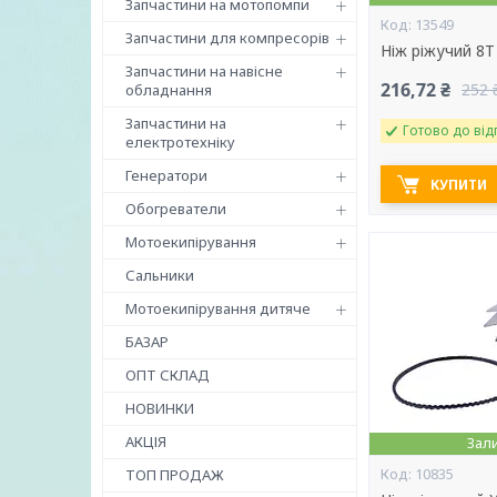
Запчастини на мотопомпи
13549
Запчастини для компресорів
Ніж ріжучий 8
Запчастини на навісне
216,72 ₴
252 
обладнання
Запчастини на
Готово до від
електротехніку
Генератори
КУПИТИ
Обогреватели
Мотоекипірування
Сальники
Мотоекипірування дитяче
БАЗАР
ОПТ СКЛАД
НОВИНКИ
АКЦІЯ
Зал
10835
ТОП ПРОДАЖ