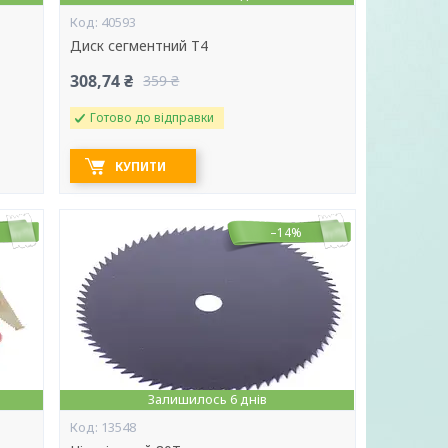
40593
Диск сегментний Т4
308,74 ₴
359 ₴
Готово до відправки
КУПИТИ
–14%
Залишилось 6 днів
13548