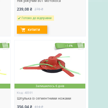
а
Ніж ріжучий 80Т мотокоса
239,08 ₴
278 ₴
Готово до відправки
КУПИТИ
–14%
Залишилось 6 днів
40591
Шпулька із сегментними ножами
356,04 ₴
414 ₴