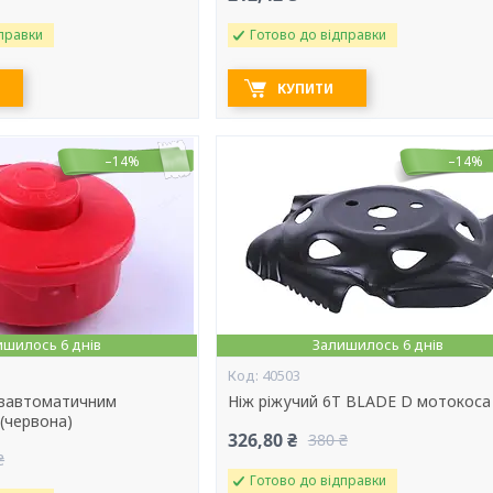
правки
Готово до відправки
КУПИТИ
–14%
–14%
ишилось 6 днів
Залишилось 6 днів
40503
івавтоматичним
Ніж ріжучий 6Т BLADE D мотокоса
(червона)
326,80 ₴
380 ₴
₴
Готово до відправки