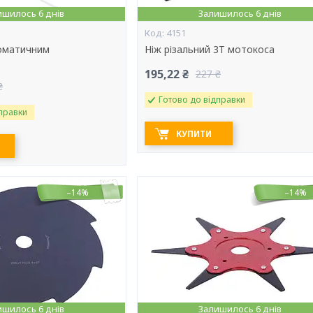
ишилось 6 днів
Залишилось 6 днів
4151
оматичним
Ніж різальний 3Т мотокоса
195,22 ₴
227 ₴
₴
Готово до відправки
правки
КУПИТИ
–14%
–14%
ишилось 6 днів
Залишилось 6 днів