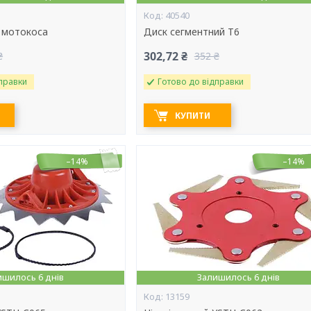
40540
Т мотокоса
Диск сегментний Т6
302,72 ₴
₴
352 ₴
правки
Готово до відправки
КУПИТИ
–14%
–14%
ишилось 6 днів
Залишилось 6 днів
13159