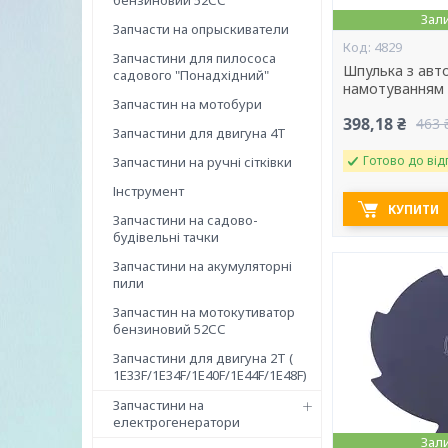
бензиновий 52СС
Зал
Запчасти на опрыскиватели
4829
Запчастини для пилососа
Шпулька з авт
садового "Понадхідний"
намотуванням
Запчастин на мотобури
398,18 ₴
463 
Запчастини для двигуна 4T
Готово до від
Запчастини на ручні сітківки
Інструмент
КУПИТИ
Запчастини на садово-
будівельні тачки
Запчастини на акумуляторні
пили
Запчастин на мотокутиватор
бензиновий 52СС
Запчастини для двигуна 2Т (
1Е33F/1E34F/1Е40F/1E44F/1Е48F)
Запчастини на
електрогенератори
Зал