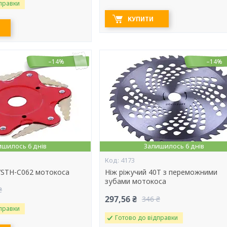
правки
КУПИТИ
–14%
–14%
ишилось 6 днів
Залишилось 6 днів
4173
 YSTH-C062 мотокоса
Ніж ріжучий 40Т з переможними
зубами мотокоса
₴
297,56 ₴
346 ₴
правки
Готово до відправки