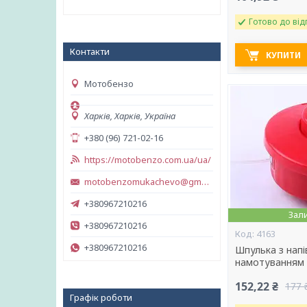
Готово до від
Контакти
КУПИТИ
Мотобензо
Харків, Харків, Україна
+380 (96) 721-02-16
https://motobenzo.com.ua/ua/
motobenzomukachevo@gmail.com
+380967210216
Зал
+380967210216
4163
+380967210216
Шпулька з нап
намотуванням 
152,22 ₴
177 
Графік роботи