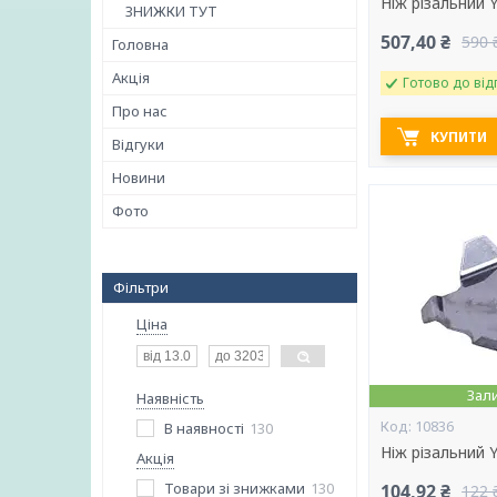
Ніж різальний
ЗНИЖКИ ТУТ
507,40 ₴
590 
Головна
Акція
Готово до від
Про нас
КУПИТИ
Відгуки
Новини
Фото
Фільтри
Ціна
Зал
Наявність
10836
В наявності
130
Ніж різальний
Акція
Товари зі знижками
130
104,92 ₴
122 