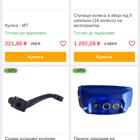
Ступиця колеса в зборі під 5
шпильок (16 колесо) на
Куліса - МТ
мототрактор
Готово до відправки
Готово до відправки
221,88
1 202,28
₴
₴
258 ₴
1 398 ₴
Купити
Купити
–14%
–14%
Сошка рульової колонки
Панель приладів на