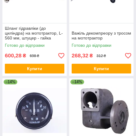
Шланг гідравліки (до
циліндра) на мототрактор, L-
Важіль декомпреору з тросом
560 мм, штуцер - гайка
на мототрактор
Готово до відправки
Готово до відправки
600,28
268,32
₴
₴
698 ₴
312 ₴
Купити
Купити
–14%
–14%