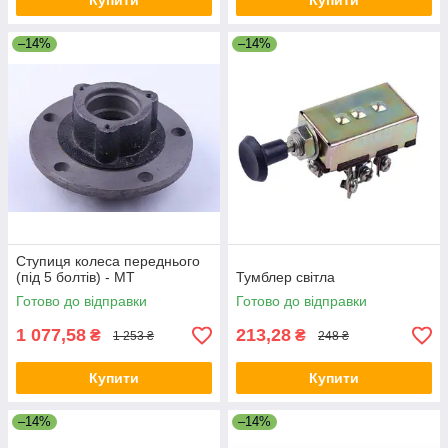
Купити
Купити
–14%
–14%
Ступиця колеса переднього
(під 5 болтів) - МТ
Тумблер світла
Готово до відправки
Готово до відправки
1 077,58
213,28
₴
₴
1 253 ₴
248 ₴
Купити
Купити
–14%
–14%