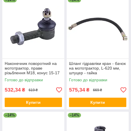
Наконечник поворотний на
Шланг гідравліки кран - бачок
мототрактор, праве
на мототрактор, L-620 мм,
різьблення М18, конус 15-17
штуцер - гайка
мм
Готово до відправки
Готово до відправки
532,34
575,34
₴
₴
619 ₴
669 ₴
Купити
Купити
–14%
–14%