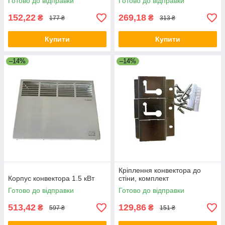
Готово до відправки
Готово до відправки
152,22
269,18
₴
₴
177 ₴
313 ₴
Купити
Купити
–14%
–14%
Кріплення конвектора до
Корпус конвектора 1.5 кВт
стіни, комплект
Готово до відправки
Готово до відправки
513,42
129,86
₴
₴
597 ₴
151 ₴