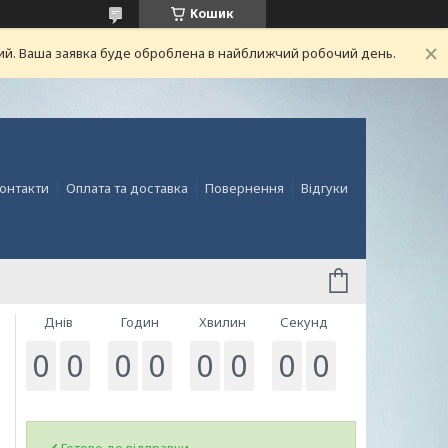
Кошик
ний. Ваша заявка буде оброблена в найближчий робочий день.
онтакти
Оплата та доставка
Повернення
Відгуки
Днів
Годин
Хвилин
Секунд
0
0
0
0
0
0
0
0