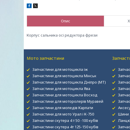
Опис
Х
Корпус сальника осі редуктора фрези
Мото запчастини
Запчаст
Запчастини для мотоцикла іж
Запча
Запчастини для мотоцикла Мінськ
Запча
Запчастини для мотоцикла Дніпро (МТ)
Запча
Запчастини для мотоцикла Ява
Запча
Запчастини для мотоцикла Восход
Запчас
Запчастини для моторолерів Муравей
Запча
Запчастини для мопедів Карпати
Аксесу
Запчастини для мото Урал і К-750
Шини 
Запчастини скутера 4 т 50 -100 кубів
Ланцю
Запчастини скутера 4т 125-150 кубів
Запча