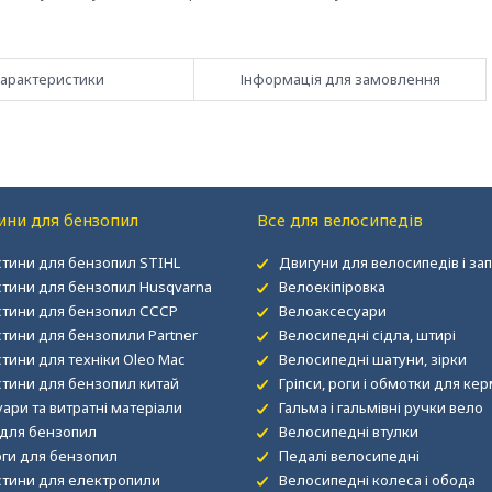
арактеристики
Інформація для замовлення
ини для бензопил
Все для велосипедів
стини для бензопил STIHL
Двигуни для велосипедів і за
стини для бензопил Husqvarna
Велоекіпіровка
стини для бензопил СССР
Велоаксесуари
стини для бензопили Partner
Велосипедні сідла, штирі
тини для техніки Oleo Mac
Велосипедні шатуни, зірки
стини для бензопил китай
Гріпси, роги і обмотки для ке
ари та витратні матеріали
Гальма і гальмівні ручки вело
для бензопил
Велосипедні втулки
ги для бензопил
Педалі велосипедні
стини для електропили
Велосипедні колеса і обода