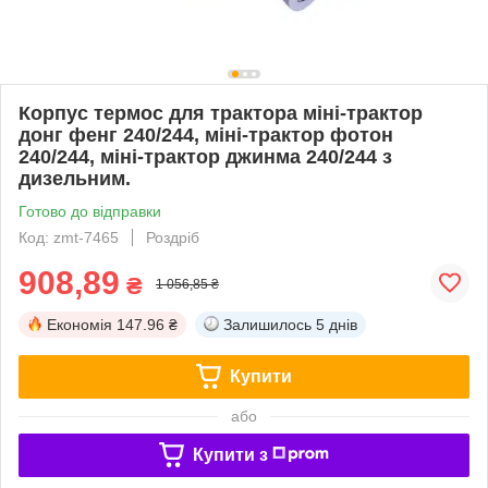
Корпус термос для трактора міні-трактор
донг фенг 240/244, міні-трактор фотон
240/244, міні-трактор джинма 240/244 з
дизельним.
Готово до відправки
Код: zmt-7465
Роздріб
908,89
₴
1 056,85 ₴
Економія
147.96 ₴
Залишилось
5 днів
Купити
або
Купити з