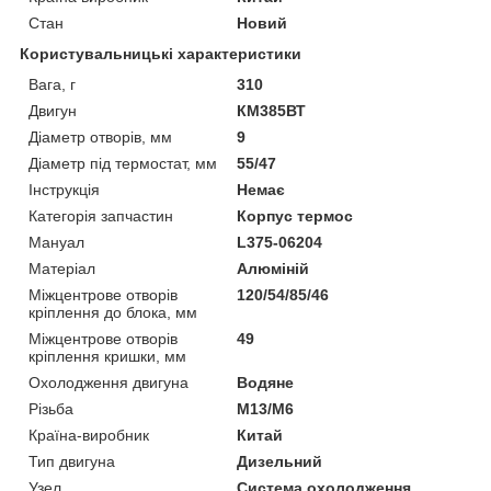
Стан
Новий
Користувальницькі характеристики
Вага, г
310
Двигун
КМ385ВТ
Діаметр отворів, мм
9
Діаметр під термостат, мм
55/47
Інструкція
Немає
Категорія запчастин
Корпус термос
Мануал
L375-06204
Матеріал
Алюміній
Міжцентрове отворів
120/54/85/46
кріплення до блока, мм
Міжцентрове отворів
49
кріплення кришки, мм
Охолодження двигуна
Водяне
Різьба
М13/М6
Країна-виробник
Китай
Тип двигуна
Дизельний
Узел
Система охолодження