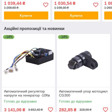
200/204/240/244
фенг
1 039,44
1 030,54
1 0
₴
₴
1 208,65 ₴
1 198,30 ₴
1 260
Купити
Купити
Акційні пропозиції та новинки
–14%
–14%
Автоматичний регулятор
Автоматичний упор мотоцикл
напруги на генератор -10Кв
CG300
Готово до відправки
Готово до відправки
3 141,06
282,85
₴
₴
3 652,40 ₴
328,90 ₴