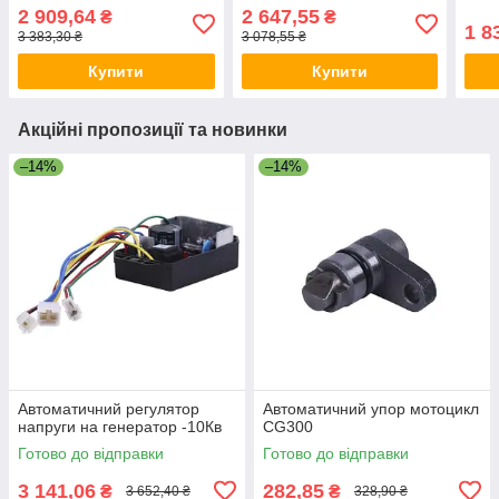
240/244/404
2 909,64
2 647,55
₴
₴
1 8
3 383,30 ₴
3 078,55 ₴
Купити
Купити
Акційні пропозиції та новинки
–14%
–14%
Автоматичний регулятор
Автоматичний упор мотоцикл
напруги на генератор -10Кв
CG300
Готово до відправки
Готово до відправки
3 141,06
282,85
₴
₴
3 652,40 ₴
328,90 ₴