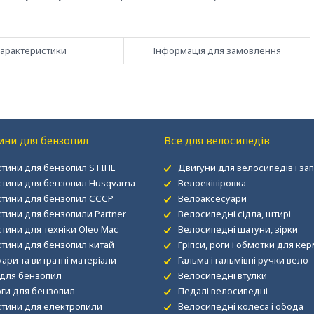
арактеристики
Інформація для замовлення
ини для бензопил
Все для велосипедів
стини для бензопил STIHL
Двигуни для велосипедів і за
стини для бензопил Husqvarna
Велоекіпіровка
стини для бензопил СССР
Велоаксесуари
стини для бензопили Partner
Велосипедні сідла, штирі
тини для техніки Oleo Mac
Велосипедні шатуни, зірки
стини для бензопил китай
Гріпси, роги і обмотки для ке
ари та витратні матеріали
Гальма і гальмівні ручки вело
для бензопил
Велосипедні втулки
ги для бензопил
Педалі велосипедні
стини для електропили
Велосипедні колеса і обода