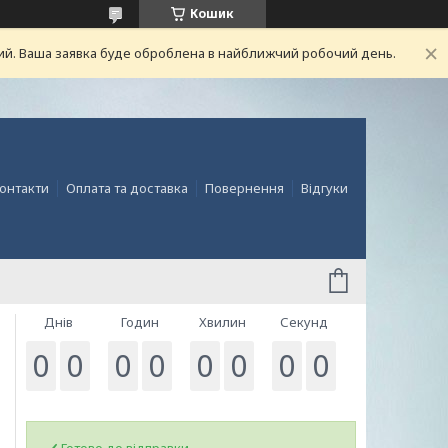
Кошик
ний. Ваша заявка буде оброблена в найближчий робочий день.
онтакти
Оплата та доставка
Повернення
Відгуки
Днів
Годин
Хвилин
Секунд
0
0
0
0
0
0
0
0