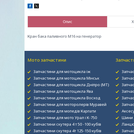
Опис
Х
Кран бака паливного М16 на генератор
Мото запчастини
Запчаст
Запчастини для мотоцикла іж
Запча
Запчастини для мотоцикла Мінськ
Запча
Запчастини для мотоцикла Дніпро (МТ)
Запча
Запчастини для мотоцикла Ява
Запча
Запчастини для мотоцикла Восход
Запчас
Запчастини для моторолерів Муравей
Запча
Запчастини для мопедів Карпати
Аксесу
Запчастини для мото Урал і К-750
Шини 
Запчастини скутера 4 т 50 -100 кубів
Ланцю
Запчастини скутера 4т 125-150 кубів
Запча