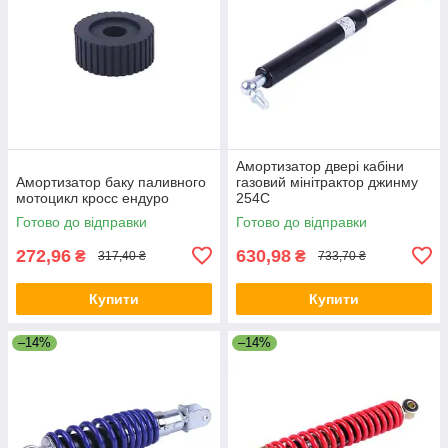
Амортизатор двері кабіни
Амортизатор баку паливного
газовий мінітрактор джинму
мотоцикл кросс ендуро
254C
Готово до відправки
Готово до відправки
272,96
630,98
₴
₴
317,40 ₴
733,70 ₴
Купити
Купити
–14%
–14%