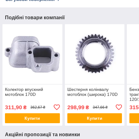
Подібні товари компанії
Колектор впускний
Шестерня колінвалу
Бенз
мотоблок 170D
мотоблок (широка) 170D
трак
120/
311,90
298,99
315
₴
₴
362,67 ₴
347,66 ₴
Купити
Купити
Акційні пропозиції та новинки