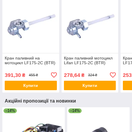
Кран паливний на
Кран паливний мотоцикл
Кран
мотоцикл LF175-2С (BTR)
Lifan LF175-2С (BTR)
LF17
391,30
278,64
253
₴
₴
455 ₴
324 ₴
Купити
Купити
Акційні пропозиції та новинки
–14%
–14%