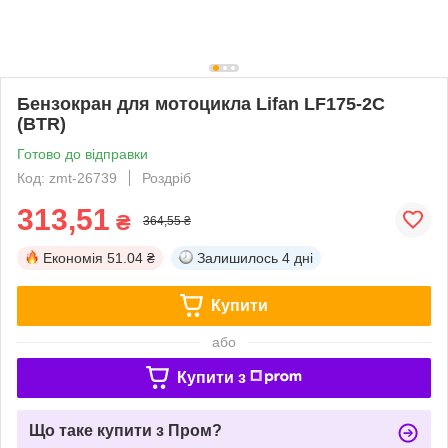
Бензокран для мотоцикла Lifan LF175-2С
(BTR)
Готово до відправки
Код: zmt-26739
Роздріб
313,51
₴
364,55 ₴
Економія
51.04 ₴
Залишилось
4 дні
Купити
або
Купити з
Що таке купити з Пром?