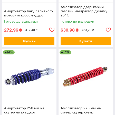
Амортизатор двері кабіни
Амортизатор баку паливного
газовий мінітрактор джинму
мотоцикл кросс ендуро
254C
Готово до відправки
Готово до відправки
272,96
630,98
₴
₴
317,40 ₴
733,70 ₴
Купити
Купити
–14%
–14%
Амортизатор 250 мм на
Амортизатор 275 мм на
скутер ямаха джог
скутер скутер сузукі