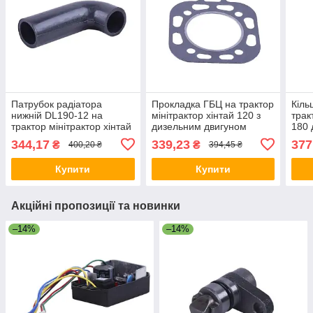
Патрубок радіатора
Прокладка ГБЦ на трактор
Кіль
нижній DL190-12 на
мінітрактор хінтай 120 з
трак
трактор мінітрактор хінтай
дизельним двигуном
180 
120
DL190-12, діаметр 90 мм
пор
344,17
339,23
377
₴
₴
400,20 ₴
394,45 ₴
Купити
Купити
Акційні пропозиції та новинки
–14%
–14%