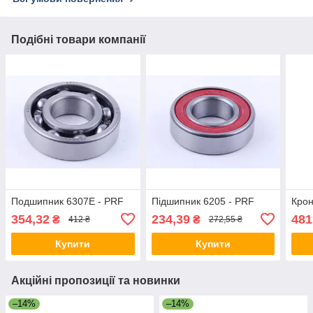
Подібні товари компанії
Подшипник 6307E - PRF
Підшипник 6205 - PRF
Кро
354,32
234,39
481
₴
₴
412 ₴
272,55 ₴
Купити
Купити
Акційні пропозиції та новинки
–14%
–14%