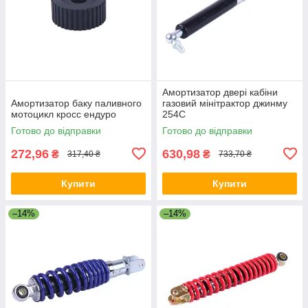
Амортизатор двері кабіни
Амортизатор баку паливного
газовий мінітрактор джинму
мотоцикл кросс ендуро
254C
Готово до відправки
Готово до відправки
272,96
630,98
₴
₴
317,40 ₴
733,70 ₴
Купити
Купити
–14%
–14%