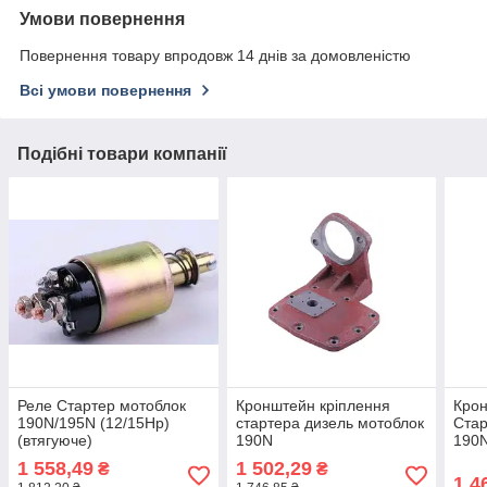
Умови повернення
Повернення товару впродовж 14 днів за домовленістю
Всі умови повернення
Подібні товари компанії
Реле Стартер мотоблок
Кронштейн кріплення
Крон
190N/195N (12/15Hp)
стартера дизель мотоблок
Стар
(втягуюче)
190N
190N
67,5
1 558,49
1 502,29
₴
₴
1 4