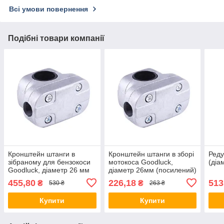
Всі умови повернення
Подібні товари компанії
Кронштейн штанги в
Кронштейн штанги в зборі
Реду
зібраному для бензокоси
мотокоса Goodluck,
(діа
Goodluck, діаметр 26 мм
діаметр 26мм (посилений)
(посилений) 26/52
26/52
455,80
226,18
513
₴
₴
530 ₴
263 ₴
Купити
Купити