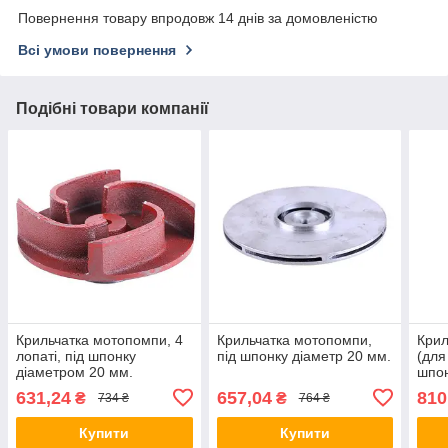
Повернення товару впродовж 14 днів за домовленістю
Всі умови повернення
Подібні товари компанії
Крильчатка мотопомпи, 4
Крильчатка мотопомпи,
Крил
лопаті, під шпонку
під шпонку діаметр 20 мм.
(для
діаметром 20 мм.
шпо
631,24
657,04
810
₴
₴
734 ₴
764 ₴
Купити
Купити