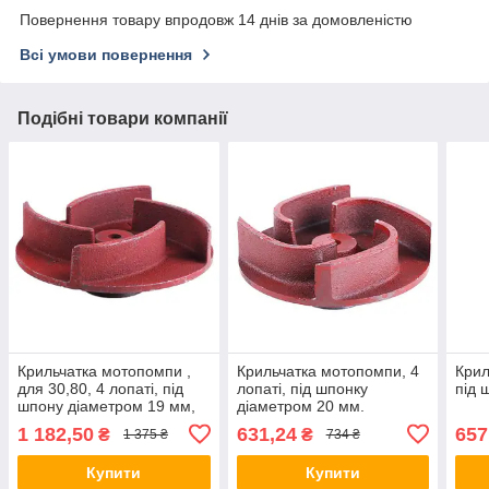
Повернення товару впродовж 14 днів за домовленістю
Всі умови повернення
Подібні товари компанії
Крильчатка мотопомпи ,
Крильчатка мотопомпи, 4
Крил
для 30,80, 4 лопаті, під
лопаті, під шпонку
під 
шпону діаметром 19 мм,
діаметром 20 мм.
тип 2
1 182,50
631,24
657
₴
₴
1 375 ₴
734 ₴
Купити
Купити