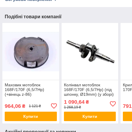
Подібні товари компанії
Маховик мотоблок
Колінвал мотоблок
Крил
168F/170F (6,5/7Hp)
168F/170F (6,5/7Hp) (під
170
(+вінець z-86)
шпонку, Ø19mm) (у зборі)
1 090,64
₴
964,06
791
₴
1 121 ₴
1 268,19 ₴
Купити
Купити
Акційні пропозиції та новинки