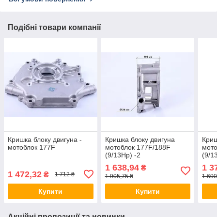
Подібні товари компанії
Кришка блоку двигуна -
Кришка блоку двигуна
Криш
мотоблок 177F
мотоблок 177F/188F
мото
(9/13Hp) -2
(9/1
1 638,94
1 3
₴
1 472,32
₴
1 712 ₴
1 905,75 ₴
1 600
Купити
Купити
Акційні пропозиції та новинки