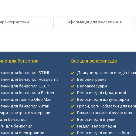
арактеристики
Інформація для замовлення
ини для бензопил
Все для велосипедів
стини для бензопил STIHL
Двигуни для велосипедів і за
стини для бензопил Husqvarna
Велоекіпіровка
стини для бензопил СССР
Велоаксесуари
стини для бензопили Partner
Велосипедні сідла, штирі
тини для техніки Oleo Mac
Велосипедні шатуни, зірки
стини для бензопил китай
Гріпси, роги і обмотки для ке
ари та витратні матеріали
Гальма і гальмівні ручки вело
для бензопил
Велосипедні втулки
ги для бензопил
Педалі велосипедні
стини для електропили
Велосипедні колеса і обода