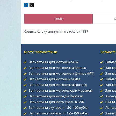
Опис
Х
Кришка блоку двигуна - мотоблок 188F
Мото запчастини
Запчаст
Запчастини для мотоцикла іж
Запча
Запчастини для мотоцикла Мінськ
Запча
Запчастини для мотоцикла Дніпро (МТ)
Запча
Запчастини для мотоцикла Ява
Запча
Запчастини для мотоцикла Восход
Запчас
Запчастини для моторолерів Муравей
Запча
Запчастини для мопедів Карпати
Аксесу
Запчастини для мото Урал і К-750
Шини 
Запчастини скутера 4 т 50 -100 кубів
Ланцю
Запчастини скутера 4т 125-150 кубів
Запча