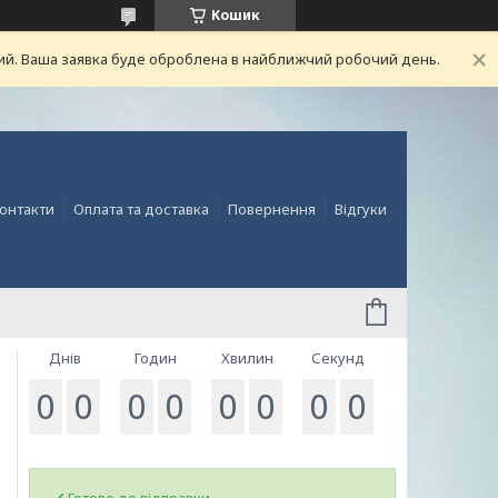
Кошик
ний. Ваша заявка буде оброблена в найближчий робочий день.
онтакти
Оплата та доставка
Повернення
Відгуки
Днів
Годин
Хвилин
Секунд
0
0
0
0
0
0
0
0