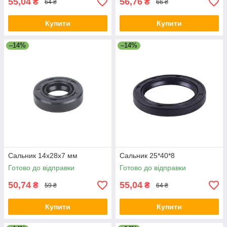
55,04
56,76
₴
₴
64 ₴
66 ₴
Купити
Купити
–14%
–14%
Сальник 14x28x7 мм
Сальник 25*40*8
Готово до відправки
Готово до відправки
50,74
55,04
₴
₴
59 ₴
64 ₴
Купити
Купити