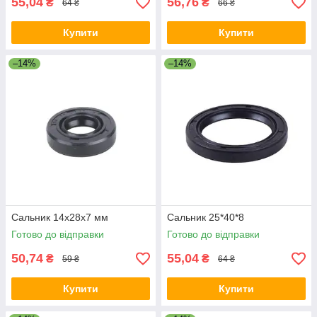
55,04
56,76
₴
₴
64 ₴
66 ₴
Купити
Купити
–14%
–14%
Сальник 14x28x7 мм
Сальник 25*40*8
Готово до відправки
Готово до відправки
50,74
55,04
₴
₴
59 ₴
64 ₴
Купити
Купити