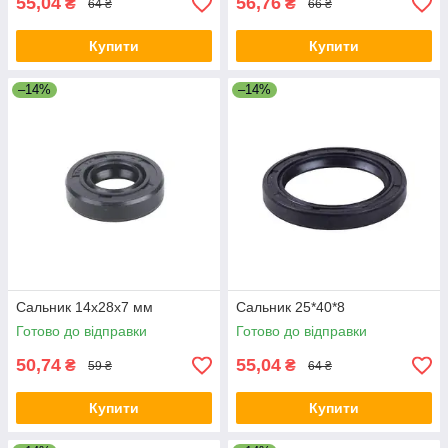
55,04
56,76
₴
₴
64 ₴
66 ₴
Купити
Купити
–14%
–14%
Сальник 14x28x7 мм
Сальник 25*40*8
Готово до відправки
Готово до відправки
50,74
55,04
₴
₴
59 ₴
64 ₴
Купити
Купити