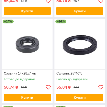
55,04
56,76
₴
₴
64 ₴
66 ₴
Купити
Купити
–14%
–14%
Сальник 14x28x7 мм
Сальник 25*40*8
Готово до відправки
Готово до відправки
50,74
55,04
₴
₴
59 ₴
64 ₴
Купити
Купити