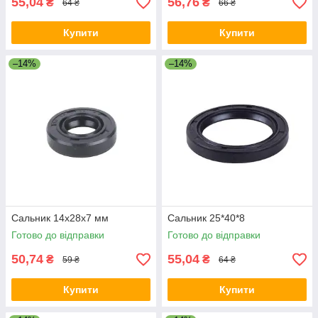
55,04
56,76
₴
₴
64 ₴
66 ₴
Купити
Купити
–14%
–14%
Сальник 14x28x7 мм
Сальник 25*40*8
Готово до відправки
Готово до відправки
50,74
55,04
₴
₴
59 ₴
64 ₴
Купити
Купити