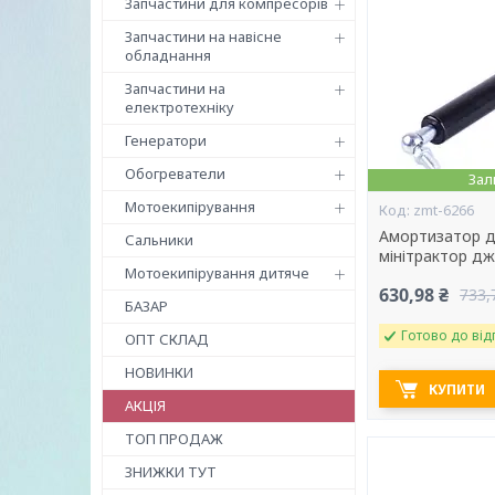
Запчастини для компресорів
Запчастини на навісне
обладнання
Запчастини на
електротехніку
Генератори
Обогреватели
Зал
Мотоекипірування
zmt-6266
Амортизатор дв
Сальники
мінітрактор д
Мотоекипірування дитяче
630,98 ₴
733,
БАЗАР
Готово до від
ОПТ СКЛАД
НОВИНКИ
КУПИТИ
АКЦІЯ
ТОП ПРОДАЖ
ЗНИЖКИ ТУТ