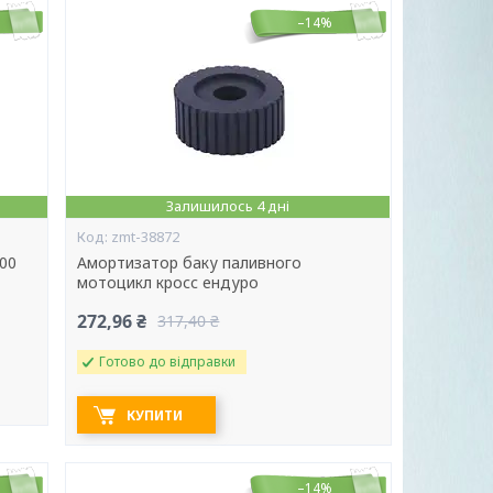
–14%
Залишилось 4 дні
zmt-38872
00
Амортизатор баку паливного
мотоцикл кросс ендуро
272,96 ₴
317,40 ₴
Готово до відправки
КУПИТИ
–14%