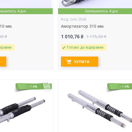
ишилось 4 дні
Залишилось 4 дні
zmt-2043
10 мм.
Амортизатор 310 мм.
1 010,76 ₴
50 ₴
1 175,30 ₴
правки
Готово до відправки
КУПИТИ
–14%
–14%