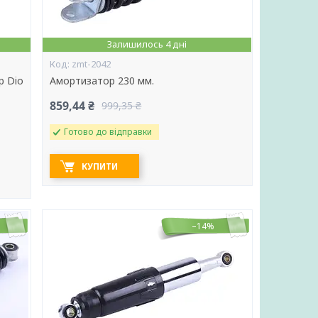
Залишилось 4 дні
zmt-2042
р Dio
Амортизатор 230 мм.
859,44 ₴
999,35 ₴
Готово до відправки
КУПИТИ
–14%