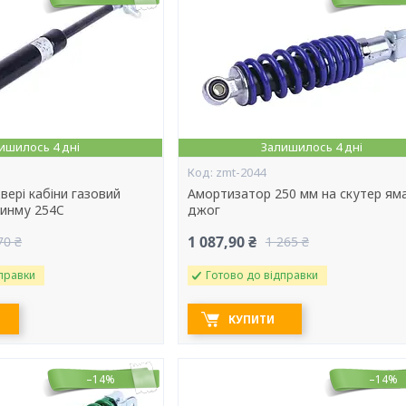
ишилось 4 дні
Залишилось 4 дні
zmt-2044
ері кабіни газовий
Амортизатор 250 мм на скутер ям
жинму 254C
джог
1 087,90 ₴
70 ₴
1 265 ₴
правки
Готово до відправки
КУПИТИ
–14%
–14%