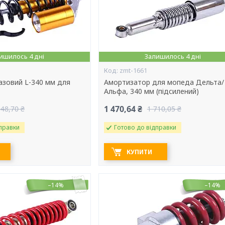
ишилось 4 дні
Залишилось 4 дні
zmt-1661
азовий L-340 мм для
Амортизатор для мопеда Дельта/
Альфа, 340 мм (підсилений)
1 470,64 ₴
148,70 ₴
1 710,05 ₴
правки
Готово до відправки
КУПИТИ
–14%
–14%