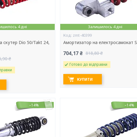
ишилось 4 дні
Залишилось 4 дні
zmt-40399
 скутер Dio 50/Takt 24,
Амортизатор на електросамокат S
704,17 ₴
818,80 ₴
6,90 ₴
Готово до відправки
правки
КУПИТИ
–14%
–14%