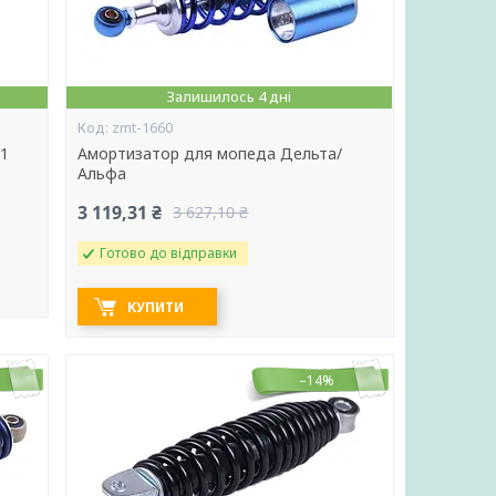
Залишилось 4 дні
zmt-1660
1
Амортизатор для мопеда Дельта/
Альфа
3 119,31 ₴
3 627,10 ₴
Готово до відправки
КУПИТИ
–14%