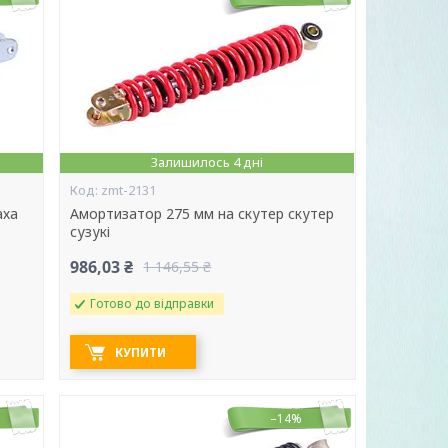
Залишилось 4 дні
zmt-2131
аха
Амортизатор 275 мм на скутер скутер
сузукі
986,03 ₴
1 146,55 ₴
Готово до відправки
КУПИТИ
–14%