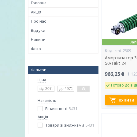
Головна
Акція
Про нас
Відгуки
Новини
Зал
Фото
zmt-2309
Амортизатор 3
50/Takt 24
Фільтри
966,25 ₴
1 12
Ціна
Готово до від
Наявність
КУПИТИ
В наявності
5431
Акція
Товари зі знижками
5431