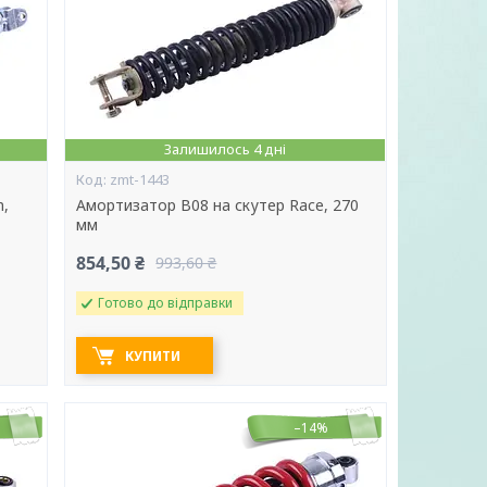
Залишилось 4 дні
zmt-1443
m,
Амортизатор В08 на скутер Race, 270
мм
854,50 ₴
993,60 ₴
Готово до відправки
КУПИТИ
–14%