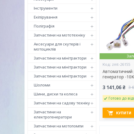
Інструменти
Екіпірування
Поліграфія
Запчастини на мототехніку
Аксесуари для скутерів і
мотоциклів
Зал
Запчастини на мінітрактори
zmt-26155
Запчастини на мінітрактори
Автоматичний 
Запчастини на мінітрактори
генератор -10
Шоломи
3 141,06 ₴
3 
Шини, диски та колеса
Готово до від
Запчастини на садову техніку
Запчастини на
КУПИТИ
електрогенератори
Запчастини на мотопомпи