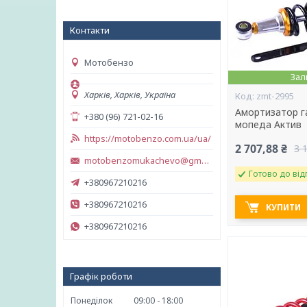
Контакти
Мотобензо
Зал
Харків, Харків, Україна
zmt-2995
Амортизатор г
+380 (96) 721-02-16
мопеда Актив
https://motobenzo.com.ua/ua/
2 707,88 ₴
3 
motobenzomukachevo@gmail.com
Готово до від
+380967210216
+380967210216
КУПИТИ
+380967210216
Графік роботи
Понеділок
09:00
18:00