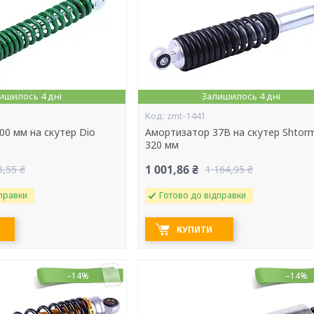
ишилось 4 дні
Залишилось 4 дні
zmt-1441
00 мм на скутер Dio
Амортизатор 37B на скутер Shtor
320 мм
1 001,86 ₴
3,55 ₴
1 164,95 ₴
правки
Готово до відправки
КУПИТИ
–14%
–14%