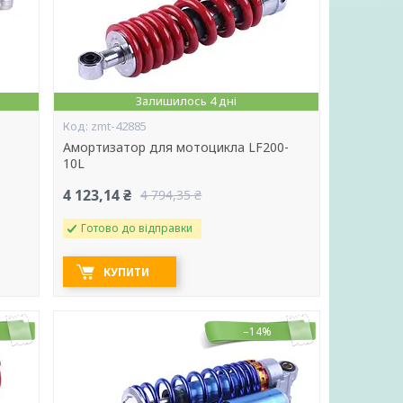
Залишилось 4 дні
zmt-42885
Амортизатор для мотоцикла LF200-
10L
4 123,14 ₴
4 794,35 ₴
Готово до відправки
КУПИТИ
–14%