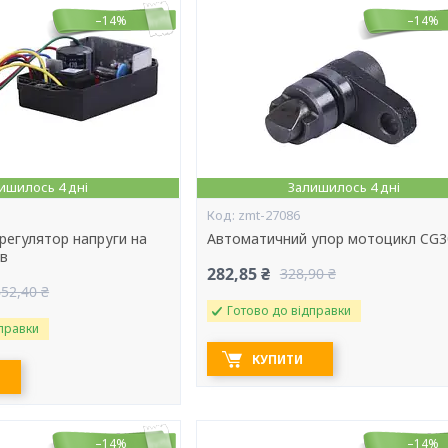
–14%
–14%
ишилось 4 дні
Залишилось 4 дні
zmt-27086
регулятор напруги на
Автоматичний упор мотоцикл CG3
Кв
282,85 ₴
328,90 ₴
652,40 ₴
Готово до відправки
правки
КУПИТИ
–14%
–14%