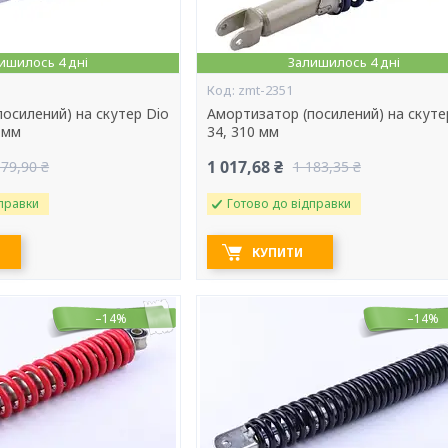
ишилось 4 дні
Залишилось 4 дні
zmt-2351
осилений) на скутер Dio
Амортизатор (посилений) на скуте
0 мм
34, 310 мм
1 017,68 ₴
179,90 ₴
1 183,35 ₴
правки
Готово до відправки
КУПИТИ
–14%
–14%