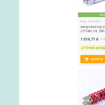
Зал
zmt-2350
Амортизатор (п
27/Takt 24, 28
1 014,71 ₴
1 
Готово до від
КУПИТИ